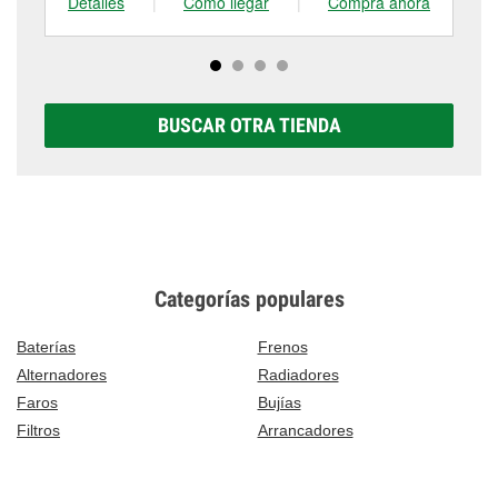
Detalles
|
Cómo llegar
|
Compra ahora
De
BUSCAR OTRA TIENDA
Categorías populares
Baterías
Frenos
Alternadores
Radiadores
Faros
Bujías
Filtros
Arrancadores