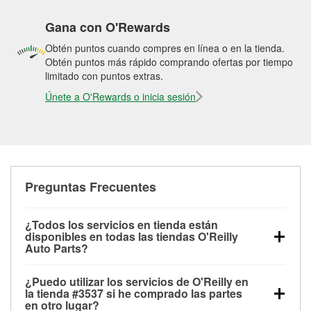
Gana con O'Rewards
Obtén puntos cuando compres en línea o en la tienda.
Obtén puntos más rápido comprando ofertas por tiempo
limitado con puntos extras.
Únete a O'Rewards o inicia sesión
Preguntas Frecuentes
¿Todos los servicios en tienda están
disponibles en todas las tiendas O'Reilly
Auto Parts?
Todos los servicios gratuitos de tienda, incluyendo
¿Puedo utilizar los servicios de O'Reilly en
las pruebas de batería, pruebas de alternador y
la tienda #3537 si he comprado las partes
motor de arranque, revisión de la luz “Check Engine”
en otro lugar?