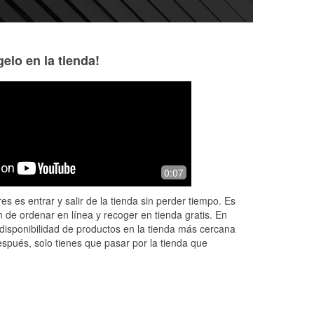
elo en la tienda!
Enrique Rivera
Crystal
2 months ago
4 months ago
Found out what I was looking for at a
Great customer ser
0:07
d us
good price, the staff was very helpful.
the
Great customer service very
es es entrar y salir de la tienda sin perder tiempo. Es
informative and knowledgeable staff.
 de ordenar en línea y recoger en tienda gratis. En
disponibilidad de productos en la tienda más cercana
espués, solo tienes que pasar por la tienda que