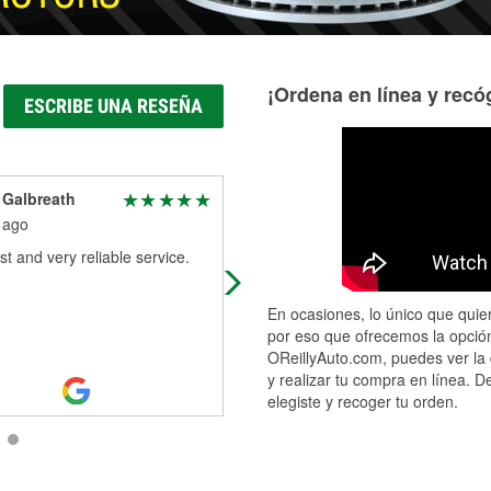
¡Ordena en línea y recóg
ESCRIBE UNA RESEÑA
 Galbreath
Nela Hernandez
 ago
1 month ago
st and very reliable service.
We came to this O Riley’s for spark
plugs and oil change Robert helpe
out and was very helpful and took 
En ocasiones, lo único que quier
time to answer all of our questio
...
por eso que ofrecemos la opción
Read More
OReillyAuto.com, puedes ver la 
y realizar tu compra en línea. D
elegiste y recoger tu orden.