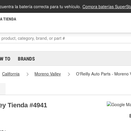
cuentra la batería correcta para tu vehículo.
Compra baterías SuperSta
LA TIENDA
W TO
BRANDS
California
Moreno Valley
O'Reilly Auto Parts - Moreno
ley Tienda #4941