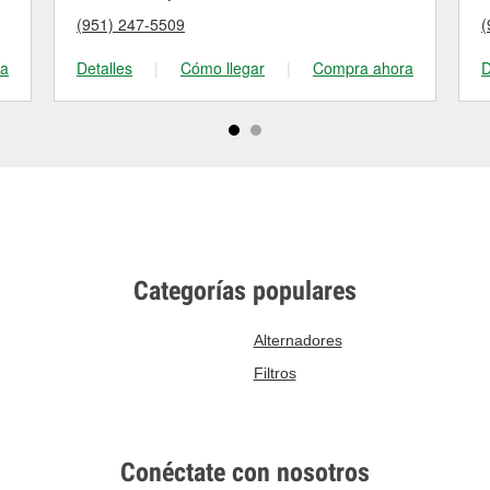
(951) 247-5509
(
ra
Detalles
|
Cómo llegar
|
Compra ahora
D
Categorías populares
Alternadores
Filtros
Conéctate con nosotros