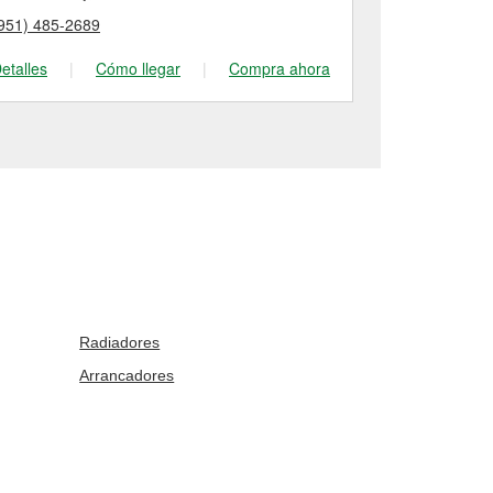
951) 485-2689
(951) 436-30
etalles
|
Cómo llegar
|
Compra ahora
Detalles
|
Radiadores
Arrancadores