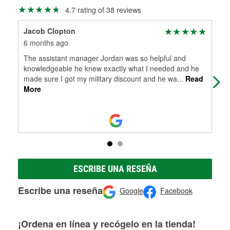
Más información sobre el Programa de Préstamo de
ser rectificados con seguridad. Si tus tambores o discos no
4.7 rating of 38 reviews
Herramientas de O'Reilly
pueden ser reutilizados, podemos ayudarte a encontrar las
partes de reemplazo correctas para tu reparación.
Jacob Clopton
Kev
Rectificación de tambores y discos de freno
6 months ago
7 m
The assistant manager Jordan was so helpful and
My 
knowledgeable he knew exactly what I needed and he
sho
made sure I got my military discount and he wa
...
Read
pro
More
Mo
ESCRIBE UNA RESEÑA
Escribe una reseña
Google
Facebook
¡Ordena en línea y recógelo en la tienda!