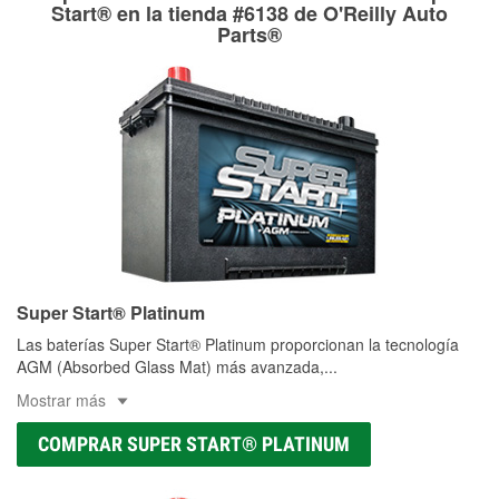
Más información sobre el Programa de Préstamo de
ser rectificados con seguridad. Si tus tambores o discos no
Start® en la tienda #6138 de O'Reilly Auto
Herramientas de O'Reilly
pueden ser reutilizados, podemos ayudarte a encontrar las
Parts®
partes de reemplazo correctas para tu reparación.
Rectificación de tambores y discos de freno
Super Start® Platinum
Las baterías Super Start® Platinum proporcionan la tecnología
AGM (Absorbed Glass Mat) más avanzada,
...
Mostrar más
COMPRAR SUPER START® PLATINUM