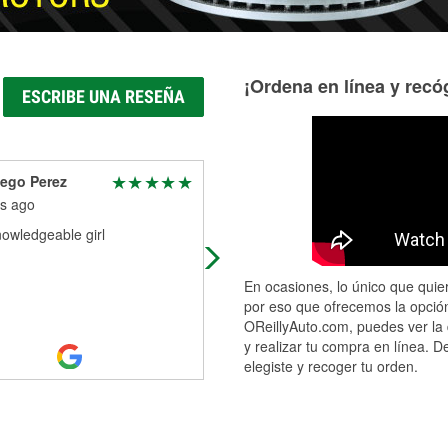
¡Ordena en línea y recóg
ESCRIBE UNA RESEÑA
ego Perez
Marcus Duran
s ago
11 months ago
owledgeable girl
This is where I get my auto parts f
Very convenient and very exception
services
En ocasiones, lo único que quier
por eso que ofrecemos la opción
OReillyAuto.com, puedes ver la 
y realizar tu compra en línea. D
elegiste y recoger tu orden.