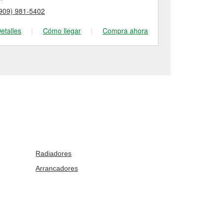
909) 981-5402
(909) 625-84
etalles
|
Cómo llegar
|
Compra ahora
Detalles
|
Radiadores
Arrancadores