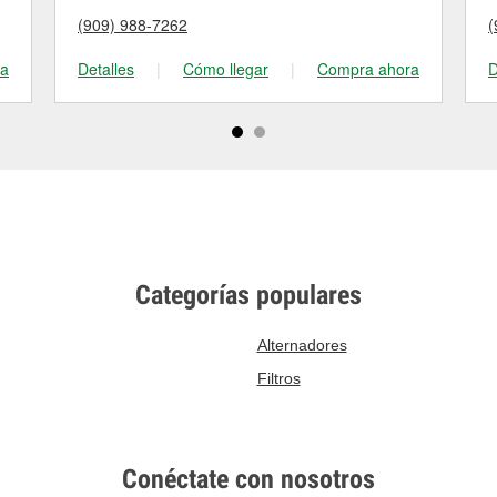
(909) 988-7262
(
ra
Detalles
|
Cómo llegar
|
Compra ahora
D
Categorías populares
Alternadores
Filtros
Conéctate con nosotros