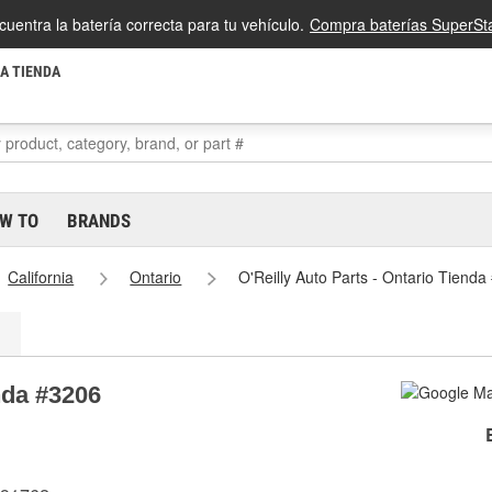
cuentra la batería correcta para tu vehículo.
Compra baterías SuperSta
LA TIENDA
W TO
BRANDS
California
Ontario
O'Reilly Auto Parts - Ontario Tienda
nda #3206