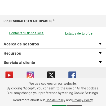
PROFESIONALES EN AUTOPARTES
®
Contacta tu tienda local
Estatus de tu orden
Acerca de nosotros
Recursos
Servicio al cliente
We use cookies on our website.
We use cookies on our website. By clicking "Accept", you consent
Copyright © 2008-2026 O’Reilly Auto Parts v OST_3.2.0.0.729 (3) cv1361
By clicking "Accept", you consent to the use of All the cookies.
to the use of All the cookies.
catalog_main
You may change your preference by visiting Cookie Settings.
You may change your preference by visiting Cookie Settings.
Política de privacidad
Ley de transparencia en las cadenas de suministro
Read more about our
Read more about our
Cookie Policy
Cookie Policy
and
and
Privacy Policy
Privacy Policy
.
.
de California