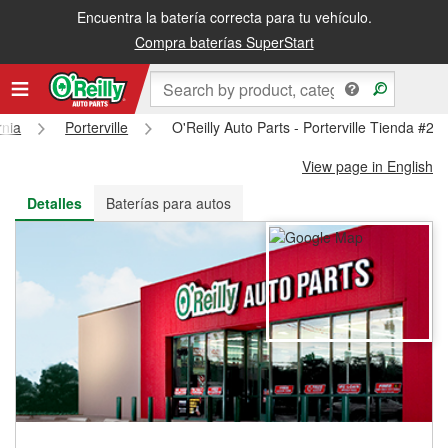
Encuentra la batería correcta para tu vehículo.
Recibe tu orden gratis al día siguiente o recógela en la tienda
Compra baterías SuperStart
rnia
Porterville
O'Reilly Auto Parts - Porterville Tienda #28
View page in English
Detalles
Baterías para autos