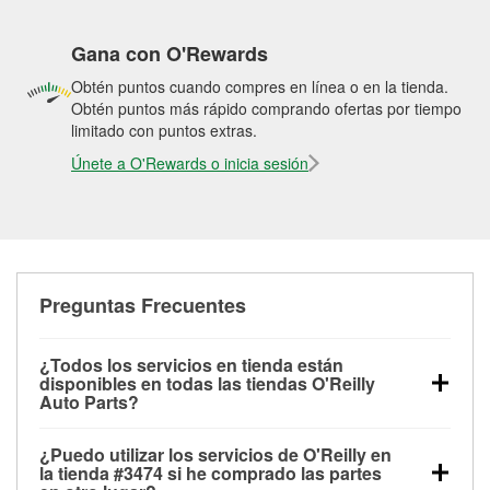
Gana con O'Rewards
Obtén puntos cuando compres en línea o en la tienda.
Obtén puntos más rápido comprando ofertas por tiempo
limitado con puntos extras.
Únete a O'Rewards o inicia sesión
Preguntas Frecuentes
¿Todos los servicios en tienda están
disponibles en todas las tiendas O'Reilly
Auto Parts?
Todos los servicios gratuitos de tienda, incluyendo
¿Puedo utilizar los servicios de O'Reilly en
las pruebas de batería, pruebas de alternador y
la tienda #3474 si he comprado las partes
motor de arranque, revisión de la luz “Check Engine”