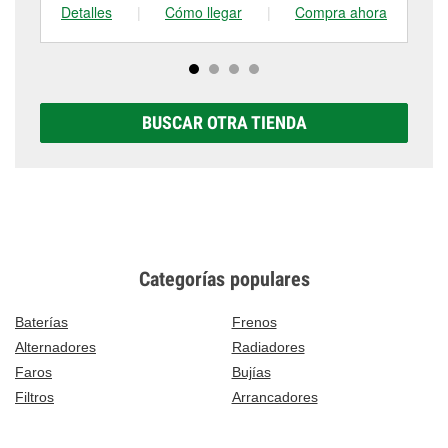
Detalles
|
Cómo llegar
|
Compra ahora
De
BUSCAR OTRA TIENDA
Categorías populares
Baterías
Frenos
Alternadores
Radiadores
Faros
Bujías
Filtros
Arrancadores