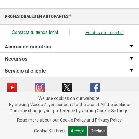
PROFESIONALES EN AUTOPARTES
®
Contacta tu tienda local
Estatus de tu orden
Acerca de nosotros
Recursos
Servicio al cliente
We use cookies on our website.
We use cookies on our website. By clicking "Accept", you consent
Copyright © 2008-2026 O’Reilly Auto Parts v OST_3.2.0.0.729 (3) cv1361
By clicking "Accept", you consent to the use of All the cookies.
to the use of All the cookies.
catalog_main
You may change your preference by visiting Cookie Settings.
You may change your preference by visiting Cookie Settings.
Política de privacidad
Ley de transparencia en las cadenas de suministro
Read more about our
Read more about our
Cookie Policy
Cookie Policy
and
and
Privacy Policy
Privacy Policy
.
.
de California
Cookie Settings
Cookie Settings
Accept
Accept
Decline
Decline