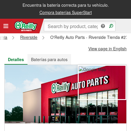
Encuentra la batería correcta para tu vehículo.
Recibe tu orden gratis al día siguiente o recógela en la tienda
Compra baterías SuperStart
ornia
Riverside
O'Reilly Auto Parts - Riverside Tienda #270
View page in English
Detalles
Baterías para autos