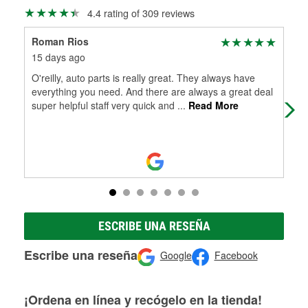
Más información sobre el Programa de Préstamo de
ser rectificados con seguridad. Si tus tambores o discos no
4.4 rating of 309 reviews
Herramientas de O'Reilly
pueden ser reutilizados, podemos ayudarte a encontrar las
partes de reemplazo correctas para tu reparación.
Roman Rios
Tim
Rectificación de tambores y discos de freno
15 days ago
19 
O'reilly, auto parts is really great. They always have
Fas
everything you need. And there are always a great deal
super helpful staff very quick and
...
Read More
ESCRIBE UNA RESEÑA
Escribe una reseña
Google
Facebook
¡Ordena en línea y recógelo en la tienda!