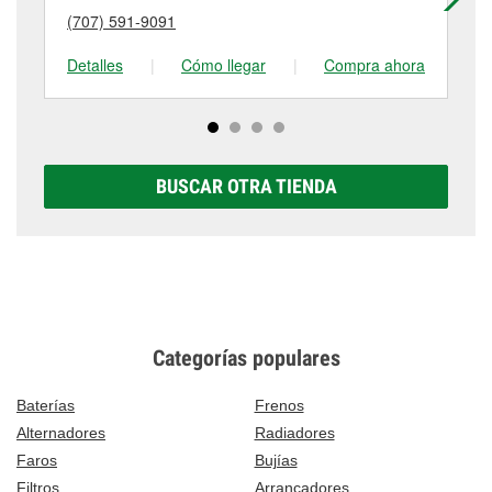
puede variar según la tienda. Contacta o visita la
(707) 591-9091
(7
tienda #2575 para obtener más información.
Detalles
|
Cómo llegar
|
Compra ahora
De
BUSCAR OTRA TIENDA
Categorías populares
Baterías
Frenos
Alternadores
Radiadores
Faros
Bujías
Filtros
Arrancadores