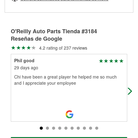
Más información sobre el Programa de Préstamo de
ser rectificados con seguridad. Si tus tambores o discos no
Herramientas de O'Reilly
pueden ser reutilizados, podemos ayudarte a encontrar las
partes de reemplazo correctas para tu reparación.
Rectificación de tambores y discos de freno
O'Reilly Auto Parts Tienda #3184
Reseñas de Google
4.2 rating of 237 reviews
Phil good
Syl
29 days ago
1 m
Chi have been a great player he helped me so much
Gre
and I appreciate your employee