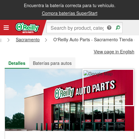
Encuentra la batería correcta para tu vehículo.
Recibe tu orden gratis al día siguiente o recógela en la tienda
Compra baterías SuperStart
ia
Sacramento
O'Reilly Auto Parts - Sacramento Tienda #
View page in English
Detalles
Baterías para autos