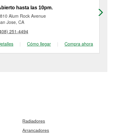
bierto hasta las 10pm.
Abierto has
810 Alum Rock Avenue
2027 El Cami
an Jose, CA
Santa Clara,
408) 251-4494
(408) 247-37
etalles
|
Cómo llegar
|
Compra ahora
Detalles
|
Radiadores
Arrancadores