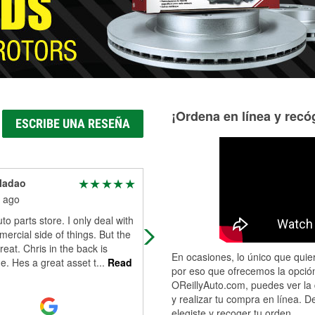
¡Ordena en línea y recóg
ESCRIBE UNA RESEÑA
ladao
Frankee
 ago
4 months ago
to parts store. I only deal with
Good staff
ercial side of things. But the
great. Chris in the back is
En ocasiones, lo único que quier
. Hes a great asset t
...
Read
por eso que ofrecemos la opción
OReillyAuto.com, puedes ver la 
y realizar tu compra en línea. D
elegiste y recoger tu orden.