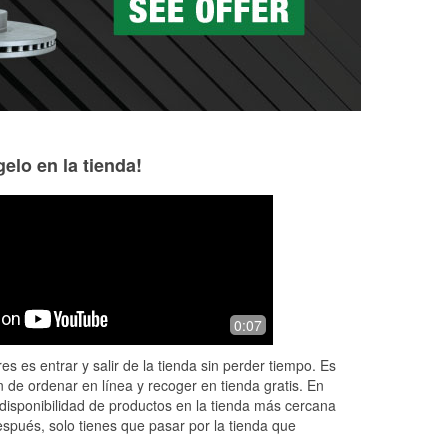
elo en la tienda!
Jose Cisneros
Jason Duran
8 months ago
8 months ago
Great
The staff Is at you
0:07
es es entrar y salir de la tienda sin perder tiempo. Es
 de ordenar en línea y recoger en tienda gratis. En
disponibilidad de productos en la tienda más cercana
espués, solo tienes que pasar por la tienda que