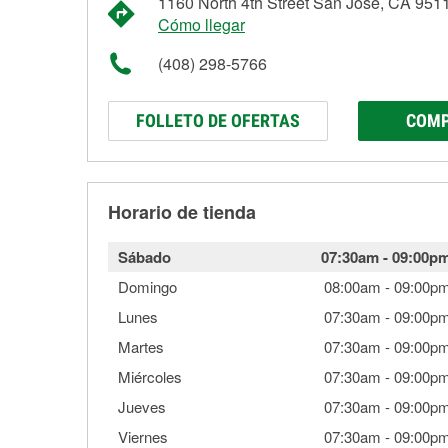
1160 North 4th Street San Jose, CA 951
Cómo llegar
(408) 298-5766
FOLLETO DE OFERTAS
COMP
Horario de tienda
Sábado
07:30am
-
09:00p
Domingo
08:00am
-
09:00p
Lunes
07:30am
-
09:00p
Martes
07:30am
-
09:00p
Miércoles
07:30am
-
09:00p
Jueves
07:30am
-
09:00p
Viernes
07:30am
-
09:00p