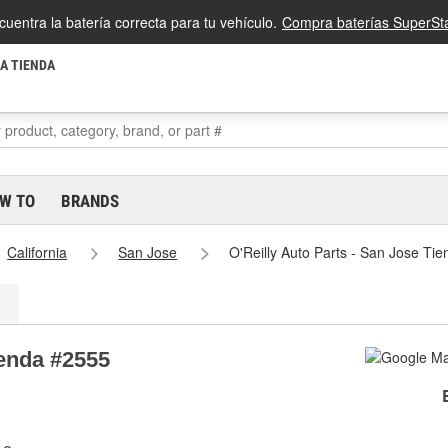
cuentra la batería correcta para tu vehículo.
Compra baterías SuperSta
LA TIENDA
W TO
BRANDS
California
San Jose
O'Reilly Auto Parts - San Jose Ti
ienda #2555