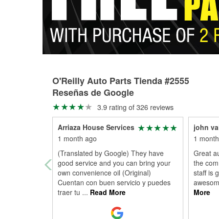
O'Reilly Auto Parts Tienda #2555
Reseñas de Google
3.9 rating of 326 reviews
Arriaza House Services
john va
1 month ago
1 month
(Translated by Google) They have
Great au
good service and you can bring your
the comm
own convenience oil (Original)
staff is 
Cuentan con buen servicio y puedes
awesome
traer tu
...
Read More
More