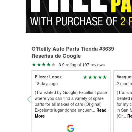
O'Reilly Auto Parts Tienda #3639
Reseñas de Google
3.9 rating of 197 reviews
Eliezer Lopez
Vasque
18 days ago
2 month
(Translated by Google) Excellent place
(Transl
where you can find a variety of spare
treated 
parts for all makes of cars (Original)
for my c
Excelente lugar donde encuen
...
Read
in San 
More
(Or
...
Re