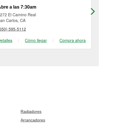
bre a las 7:30am
Abre a las
272 El Camino Real
88 S Linden 
an Carlos, CA
South San Fr
650) 595-5112
(650) 822-51
etalles
|
Cómo llegar
|
Compra ahora
Detalles
|
Radiadores
Arrancadores