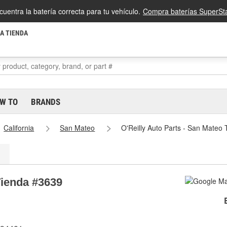
cuentra la batería correcta para tu vehículo.
Compra baterías SuperSta
LA TIENDA
W TO
BRANDS
California
San Mateo
O'Reilly Auto Parts - San Mateo
Tienda #3639