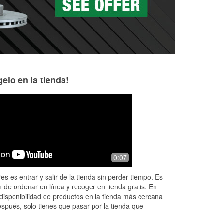
elo en la tienda!
YvetteMarie Alvarez
Marina S
Diaz
7 months ago
4 months ago
g
(Translated by G
0:07
Always find what I'm looking for and
ey
woman, and honest
when I can't customer service is great
t I
anything about car
es es entrar y salir de la tienda sin perder tiempo. Es
and helping
looking for windsh
 de ordenar en línea y recoger en tienda gratis. En
Read More
disponibilidad de productos en la tienda más cercana
espués, solo tienes que pasar por la tienda que