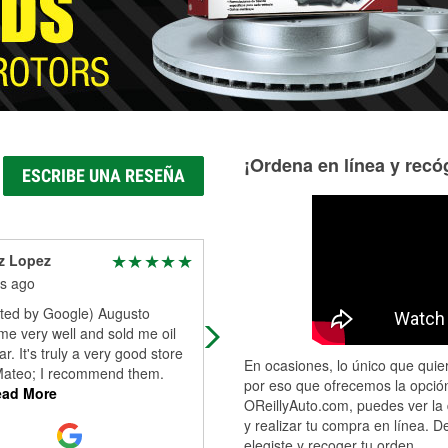
¡Ordena en línea y recóg
ESCRIBE UNA RESEÑA
z Lopez
Leodan Garcia
s ago
3 months ago
ated by Google) Augusto
Very nice service they do everythin
me very well and sold me oil
for me I got a check engine light th
ar. It's truly a very good store
put the scanner for me and after tha
En ocasiones, lo único que quier
Mateo; I recommend them.
took to my mechanic Fernando
...
por eso que ofrecemos la opción
ad More
Read More
OReillyAuto.com, puedes ver la 
y realizar tu compra en línea. D
elegiste y recoger tu orden.