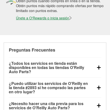
Obtén puntos cuando compres en línea o en la tienda.
Obtén puntos más rápido comprando ofertas por tiempo
limitado con puntos extras.
Únete a O'Rewards o inicia sesión
Preguntas Frecuentes
¿Todos los servicios en tienda están
disponibles en todas las tiendas O'Reilly
Auto Parts?
Todos los servicios gratuitos de tienda, incluyendo
¿Puedo utilizar los servicios de O'Reilly en
las pruebas de batería, pruebas de alternador y
la tienda #2893 si he comprado las partes
motor de arranque, revisión de la luz “Check Engine”
en otro lugar?
con O'Reilly VeriScan® e instalación de
Puedes solicitar la mayoría de los servicios en tienda
limpiaparabrisas o bombillas, están disponibles en
¿Necesito hacer una cita previa para los
de O'Reilly Auto Parts que estén disponibles en la
todas las tiendas O'Reilly Auto Parts. La tienda
servicios de O'Reilly Auto Parts?