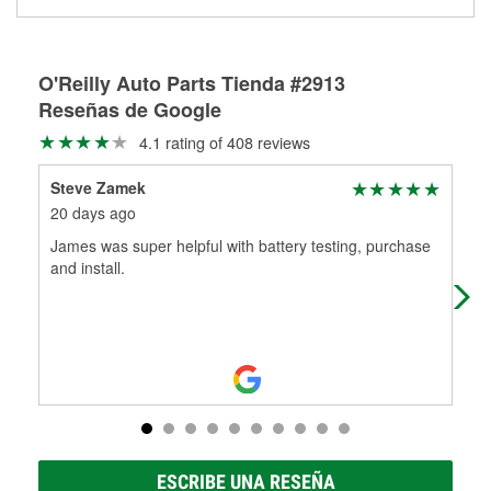
medirán tus tambores o discos para determinar si pueden
Más información sobre el Programa de Préstamo de
ser rectificados con seguridad. Si tus tambores o discos no
Herramientas de O'Reilly
pueden ser reutilizados, podemos ayudarte a encontrar las
partes de reemplazo correctas para tu reparación.
O'Reilly Auto Parts Tienda #2913
Reseñas de Google
Rectificación de tambores y discos de freno
4.1 rating of 408 reviews
Steve Zamek
Lau
20 days ago
1 m
James was super helpful with battery testing, purchase
Hug
and install.
bat
ESCRIBE UNA RESEÑA