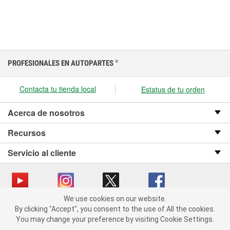
PROFESIONALES EN AUTOPARTES
®
Contacta tu tienda local
Estatus de tu orden
Acerca de nosotros
Recursos
Servicio al cliente
We use cookies on our website.
We use cookies on our website. By clicking "Accept", you consent
Copyright © 2008-2026 O’Reilly Auto Parts v OST_3.2.0.0.729 (3) cv1361
By clicking "Accept", you consent to the use of All the cookies.
to the use of All the cookies.
catalog_main
You may change your preference by visiting Cookie Settings.
You may change your preference by visiting Cookie Settings.