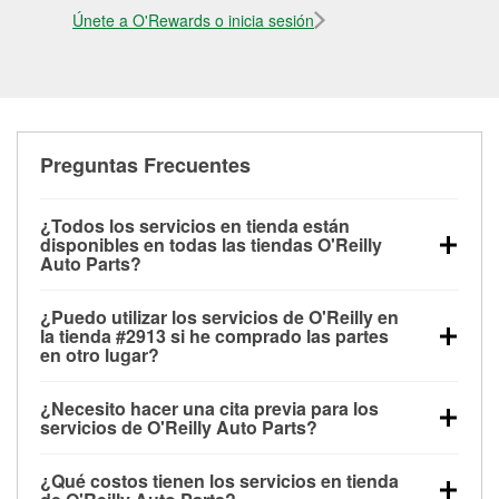
Únete a O'Rewards o inicia sesión
Preguntas Frecuentes
¿Todos los servicios en tienda están
disponibles en todas las tiendas O'Reilly
Auto Parts?
Todos los servicios gratuitos de tienda, incluyendo
¿Puedo utilizar los servicios de O'Reilly en
las pruebas de batería, pruebas de alternador y
la tienda #2913 si he comprado las partes
motor de arranque, revisión de la luz “Check Engine”
en otro lugar?
con O'Reilly VeriScan® e instalación de
Puedes solicitar la mayoría de los servicios en tienda
limpiaparabrisas o bombillas, están disponibles en
¿Necesito hacer una cita previa para los
de O'Reilly Auto Parts que estén disponibles en la
todas las tiendas O'Reilly Auto Parts. La tienda
servicios de O'Reilly Auto Parts?
tienda #2913 de Santa Clara, CA aunque hayas
O'Reilly #2913 de Santa Clara, CA también ofrece
No es necesario agendar una cita para ninguno de
comprado las partes en otro sitio. Los servicios como
servicios especializados como:
reciclaje de baterías
¿Qué costos tienen los servicios en tienda
los servicios ofrecidos en la tienda O'Reilly Auto
pruebas de batería y recarga, así como reciclaje de
y aceite, programa de préstamo de herramientas y