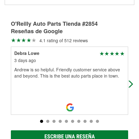
medirán tus tambores o discos para determinar si pueden
Más información sobre el Programa de Préstamo de
ser rectificados con seguridad. Si tus tambores o discos no
Herramientas de O'Reilly
pueden ser reutilizados, podemos ayudarte a encontrar las
partes de reemplazo correctas para tu reparación.
O'Reilly Auto Parts Tienda #2854
Reseñas de Google
Rectificación de tambores y discos de freno
4.1 rating of 512 reviews
Debra Lowe
Jo
3 days ago
25 
Andrew is so helpful. Friendly customer service above
Gre
and beyond. This is the best auto parts place in town.
use
ESCRIBE UNA RESEÑA