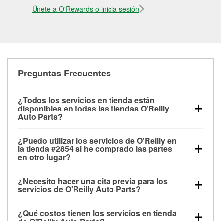
Únete a O'Rewards o inicia sesión
Preguntas Frecuentes
¿Todos los servicios en tienda están
disponibles en todas las tiendas O'Reilly
Auto Parts?
Todos los servicios gratuitos de tienda, incluyendo
¿Puedo utilizar los servicios de O'Reilly en
las pruebas de batería, pruebas de alternador y
la tienda #2854 si he comprado las partes
motor de arranque, revisión de la luz “Check Engine”
en otro lugar?
con O'Reilly VeriScan® e instalación de
Puedes solicitar la mayoría de los servicios en tienda
limpiaparabrisas o bombillas, están disponibles en
¿Necesito hacer una cita previa para los
de O'Reilly Auto Parts que estén disponibles en la
todas las tiendas O'Reilly Auto Parts. La tienda
servicios de O'Reilly Auto Parts?
tienda #2854 de Sunnyvale, CA aunque hayas
O'Reilly #2854 de Sunnyvale, CA también ofrece
No es necesario agendar una cita para ninguno de
comprado las partes en otro sitio. Los servicios como
servicios especializados como:
reciclaje de baterías
¿Qué costos tienen los servicios en tienda
los servicios ofrecidos en la tienda O'Reilly Auto
pruebas de batería y recarga, así como reciclaje de
y aceite, programa de préstamo de herramientas y