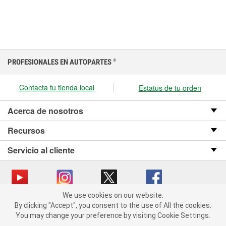
PROFESIONALES EN AUTOPARTES
®
Contacta tu tienda local
Estatus de tu orden
Acerca de nosotros
Recursos
Servicio al cliente
We use cookies on our website.
We use cookies on our website. By clicking "Accept", you consent
Copyright © 2008-2026 O’Reilly Auto Parts v OST_3.2.0.0.729 (3) cv1361
By clicking "Accept", you consent to the use of All the cookies.
to the use of All the cookies.
catalog_main
You may change your preference by visiting Cookie Settings.
You may change your preference by visiting Cookie Settings.