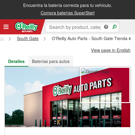
Encuentra la batería correcta para tu vehículo.
Recibe tu orden gratis al día siguiente o recógela en la tienda
Compra baterías SuperStart
nia
South Gate
O'Reilly Auto Parts - South Gate Tienda #4
View page in English
Detalles
Baterías para autos