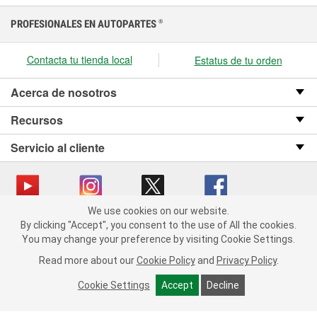
PROFESIONALES EN AUTOPARTES
®
Contacta tu tienda local
Estatus de tu orden
Acerca de nosotros
Recursos
Servicio al cliente
We use cookies on our website.
We use cookies on our website. By clicking "Accept", you consent
Copyright © 2008-2026 O’Reilly Auto Parts v OST_3.2.0.0.729 (3) cv1361
By clicking "Accept", you consent to the use of All the cookies.
to the use of All the cookies.
catalog_main
You may change your preference by visiting Cookie Settings.
You may change your preference by visiting Cookie Settings.
Política de privacidad
Ley de transparencia en las cadenas de suministro
Read more about our
Read more about our
Cookie Policy
Cookie Policy
and
and
Privacy Policy
Privacy Policy
.
.
de California
Cookie Settings
Cookie Settings
Accept
Accept
Decline
Decline