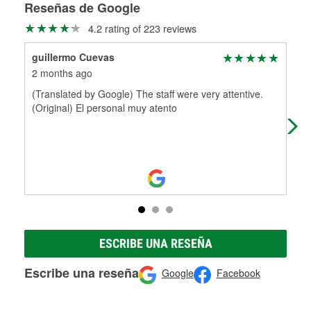
medirán tus tambores o discos para determinar si pueden
Reseñas de Google
Más información sobre el Programa de Préstamo de
ser rectificados con seguridad. Si tus tambores o discos no
4.2 rating of 223 reviews
Herramientas de O'Reilly
pueden ser reutilizados, podemos ayudarte a encontrar las
partes de reemplazo correctas para tu reparación.
guillermo Cuevas
res
Rectificación de tambores y discos de freno
2 months ago
6 m
(Translated by Google) The staff were very attentive.
I c
(Original) El personal muy atento
for
qui
ESCRIBE UNA RESEÑA
Escribe una reseña
Google
Facebook