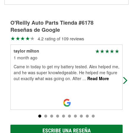
medirán tus tambores o discos para determinar si pueden
Más información sobre el Programa de Préstamo de
ser rectificados con seguridad. Si tus tambores o discos no
Herramientas de O'Reilly
pueden ser reutilizados, podemos ayudarte a encontrar las
partes de reemplazo correctas para tu reparación.
O'Reilly Auto Parts Tienda #6178
Reseñas de Google
Rectificación de tambores y discos de freno
4.2 rating of 109 reviews
taylor milton
Jo
1 month ago
2 m
Came in today to get my battery tested. Alex helped me,
gre
and he was super knowledgeable. He helped me figure
tre
out exactly what was going on. After
...
Read More
we 
ESCRIBE UNA RESEÑA