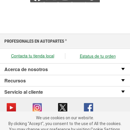
PROFESIONALES EN AUTOPARTES
®
Contacta tu tienda local
Estatus de tu orden
Acerca de nosotros
Recursos
Servicio al cliente
We use cookies on our website.
We use cookies on our website. By clicking "Accept", you consent
Copyright © 2008-2026 O’Reilly Auto Parts v OST_3.2.0.0.729 (3) cv1361
By clicking "Accept", you consent to the use of All the cookies.
to the use of All the cookies.
catalog_main
You may change your preference by visiting Cookie Settings.