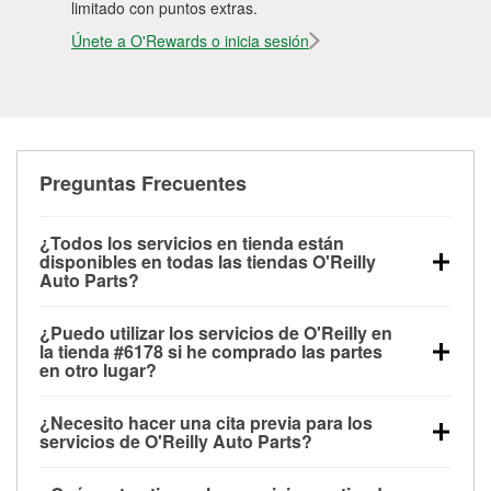
limitado con puntos extras.
Únete a O'Rewards o inicia sesión
Preguntas Frecuentes
¿Todos los servicios en tienda están
disponibles en todas las tiendas O'Reilly
Auto Parts?
Todos los servicios gratuitos de tienda, incluyendo
¿Puedo utilizar los servicios de O'Reilly en
las pruebas de batería, pruebas de alternador y
la tienda #6178 si he comprado las partes
motor de arranque, revisión de la luz “Check Engine”
en otro lugar?
con O'Reilly VeriScan® e instalación de
Puedes solicitar la mayoría de los servicios en tienda
limpiaparabrisas o bombillas, están disponibles en
¿Necesito hacer una cita previa para los
de O'Reilly Auto Parts que estén disponibles en la
todas las tiendas O'Reilly Auto Parts. La tienda
servicios de O'Reilly Auto Parts?
tienda #6178 de South San Francisco, CA aunque
O'Reilly #6178 de South San Francisco, CA también
No es necesario agendar una cita para ninguno de
hayas comprado las partes en otro sitio. Los
ofrece servicios especializados como:
reciclaje de