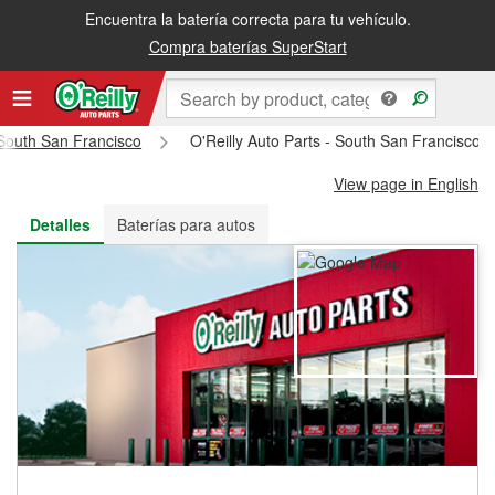
Encuentra la batería correcta para tu vehículo.
Recibe tu orden gratis al día siguiente o recógela en la tienda
Compra baterías SuperStart
South San Francisco
O'Reilly Auto Parts - South San Francisco
View page in English
Detalles
Baterías para autos