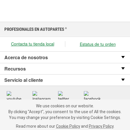
PROFESIONALES EN AUTOPARTES
®
Contacta tu tienda local
Estatus de tu orden
Acerca de nosotros
Recursos
Servicio al cliente
We use cookies on our website.
We use cookies on our website. By clicking "Accept", you consent
Copyright © 2008-2026 O’Reilly Auto Parts v OST_3.2.0.0.729 (3) cv1361
By clicking "Accept", you consent to the use of All the cookies.
to the use of All the cookies.
catalog_main
You may change your preference by visiting Cookie Settings.
You may change your preference by visiting Cookie Settings.
Política de privacidad
Ley de transparencia en las cadenas de suministro
Read more about our
Read more about our
Cookie Policy
Cookie Policy
and
and
Privacy Policy
Privacy Policy
.
.