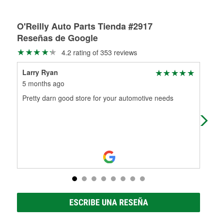
Más información sobre el Programa de Préstamo de
ser rectificados con seguridad. Si tus tambores o discos no
Herramientas de O'Reilly
pueden ser reutilizados, podemos ayudarte a encontrar las
partes de reemplazo correctas para tu reparación.
O'Reilly Auto Parts Tienda #2917
Reseñas de Google
Rectificación de tambores y discos de freno
4.2 rating of 353 reviews
Larry Ryan
Wa
5 months ago
6 m
Pretty darn good store for your automotive needs
Fri
ESCRIBE UNA RESEÑA