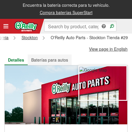
Encuentra la batería correcta para tu vehículo.
Recibe tu orden gratis al día siguiente o recógela en la tienda
Compra baterías SuperStart
ornia
Stockton
O'Reilly Auto Parts - Stockton Tienda #291
View page in English
Detalles
Baterías para autos