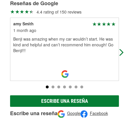
medirán tus tambores o discos para determinar si pueden
Reseñas de Google
Más información sobre el Programa de Préstamo de
ser rectificados con seguridad. Si tus tambores o discos no
4.4 rating of 150 reviews
Herramientas de O'Reilly
pueden ser reutilizados, podemos ayudarte a encontrar las
partes de reemplazo correctas para tu reparación.
amy Smith
Lee
Rectificación de tambores y discos de freno
1 month ago
4 m
Benji was amazing when my car wouldn’t start. He was
Me 
kind and helpful and can’t recommend him enough! Go
aro
Benji!!!
My 
ESCRIBE UNA RESEÑA
Escribe una reseña
Google
Facebook