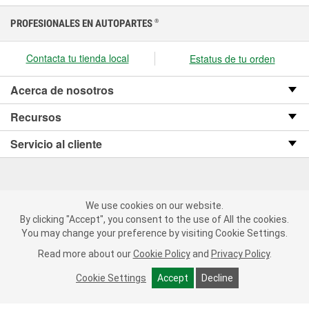
PROFESIONALES EN AUTOPARTES
®
Contacta tu tienda local
Estatus de tu orden
Acerca de nosotros
Recursos
Servicio al cliente
We use cookies on our website.
We use cookies on our website. By clicking "Accept", you consent
Copyright © 2008-2026 O’Reilly Auto Parts v OST_3.2.0.0.729 (3) cv1361
By clicking "Accept", you consent to the use of All the cookies.
to the use of All the cookies.
catalog_main
You may change your preference by visiting Cookie Settings.
You may change your preference by visiting Cookie Settings.
Política de privacidad
Ley de transparencia en las cadenas de suministro
Read more about our
Read more about our
Cookie Policy
Cookie Policy
and
and
Privacy Policy
Privacy Policy
.
.
de California
Cookie Settings
Cookie Settings
Accept
Accept
Decline
Decline