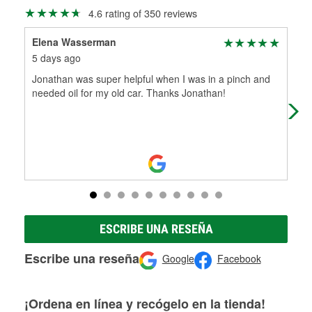
Más información sobre el Programa de Préstamo de
ser rectificados con seguridad. Si tus tambores o discos no
4.6 rating of 350 reviews
Herramientas de O'Reilly
pueden ser reutilizados, podemos ayudarte a encontrar las
partes de reemplazo correctas para tu reparación.
Elena Wasserman
Ang
Rectificación de tambores y discos de freno
5 days ago
9 d
Jonathan was super helpful when I was in a pinch and
Wen
needed oil for my old car. Thanks Jonathan!
ser
and
ESCRIBE UNA RESEÑA
Escribe una reseña
Google
Facebook
¡Ordena en línea y recógelo en la tienda!