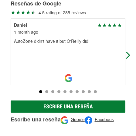
medirán tus tambores o discos para determinar si pueden
Reseñas de Google
Más información sobre el Programa de Préstamo de
ser rectificados con seguridad. Si tus tambores o discos no
4.5 rating of 285 reviews
Herramientas de O'Reilly
pueden ser reutilizados, podemos ayudarte a encontrar las
partes de reemplazo correctas para tu reparación.
Daniel
fra
Rectificación de tambores y discos de freno
1 month ago
4 m
AutoZone didn't have it but O'Reilly did!
Alw
ESCRIBE UNA RESEÑA
Escribe una reseña
Google
Facebook