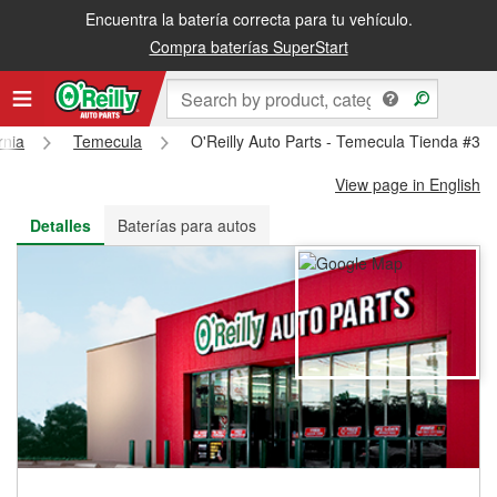
Encuentra la batería correcta para tu vehículo.
Recibe tu orden gratis al día siguiente o recógela en la tienda
Compra baterías SuperStart
rnia
Temecula
O'Reilly Auto Parts - Temecula Tienda #36
View page in English
Detalles
Baterías para autos