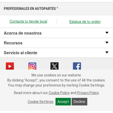
PROFESIONALES EN AUTOPARTES
®
Contacta tu tienda local
Estatus de tu orden
Acerca de nosotros
Recursos
Servicio al cliente
We use cookies on our website.
We use cookies on our website. By clicking "Accept", you consent
Copyright © 2008-2026 O’Reilly Auto Parts v OST_3.2.0.0.729 (3) cv1361
By clicking "Accept", you consent to the use of All the cookies.
to the use of All the cookies.
catalog_main
You may change your preference by visiting Cookie Settings.
You may change your preference by visiting Cookie Settings.
Política de privacidad
Ley de transparencia en las cadenas de suministro
Read more about our
Read more about our
Cookie Policy
Cookie Policy
and
and
Privacy Policy
Privacy Policy
.
.
de California
Cookie Settings
Cookie Settings
Accept
Accept
Decline
Decline