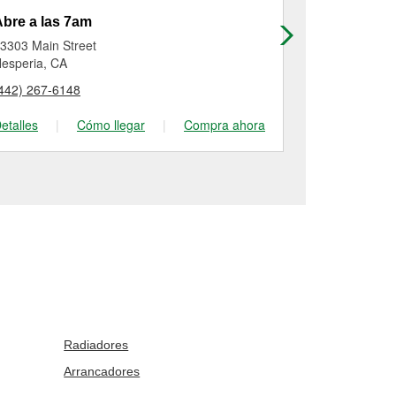
bre a las 7am
Abre a las
3303 Main Street
17070 Main S
esperia, CA
Hesperia, CA
442) 267-6148
(760) 949-51
etalles
|
Cómo llegar
|
Compra ahora
Detalles
|
Radiadores
Arrancadores