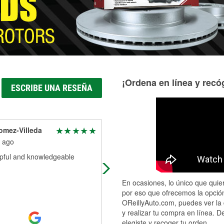
¡Ordena en línea y recóg
ESCRIBE UNA RESEÑA
omez-Villeda
Pam W
 ago
1 month ago
lpful and knowledgeable
The èmployees that helped me we
very helpful. I got exactly what I
needed.
En ocasiones, lo único que quier
por eso que ofrecemos la opción
OReillyAuto.com, puedes ver la 
y realizar tu compra en línea. D
elegiste y recoger tu orden.