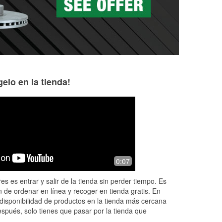
elo en la tienda!
Storm London
Graciela Ayala
1 month ago
2 months ago
re
The only auto parts chainstore I'll shop
Great help, everyo
0:07
at. Friendly employees, great prices,
Thank you Julio fo
wonderful selection. Skip the other
funny guy. W mans
es es entrar y salir de la tienda sin perder tiempo. Es
named stores, go here.
 de ordenar en línea y recoger en tienda gratis. En
disponibilidad de productos en la tienda más cercana
espués, solo tienes que pasar por la tienda que