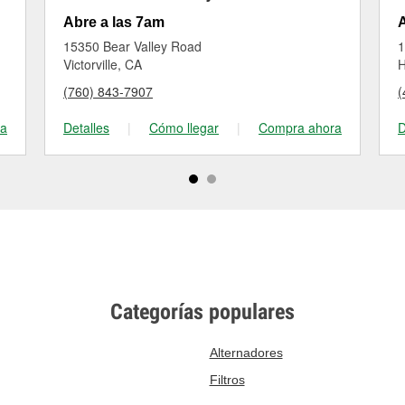
Abre a las 7am
A
15350 Bear Valley Road
1
Victorville, CA
H
(760) 843-7907
(
ra
Detalles
|
Cómo llegar
|
Compra ahora
D
Categorías populares
Alternadores
Filtros