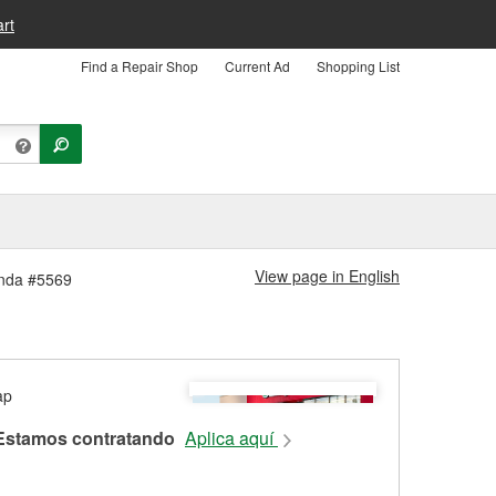
rt
Find a Repair Shop
Current Ad
Shopping List
View page in English
ienda #5569
Estamos contratando
Aplica aquí