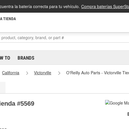
cuentra la batería correcta para tu vehículo.
Compra baterías SuperSta
LA TIENDA
W TO
BRANDS
California
Victorville
O'Reilly Auto Parts - Victorville T
Tienda #5569