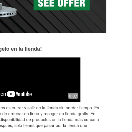
elo en la tienda!
Jesus Barrios
Naomi Rodrigue
7 months ago
8 months ago
Had a difficult time finding a specific
David helped me wi
0:07
ve
part for my vehicle. All them guys at
am very satisfied 
the other stores kept looking at their
great in every step
es es entrar y salir de la tienda sin perder tiempo. Es
screen and kept repeating th
...
Read
off very satisfied.
 de ordenar en línea y recoger en tienda gratis. En
More
disponibilidad de productos en la tienda más cercana
espués, solo tienes que pasar por la tienda que