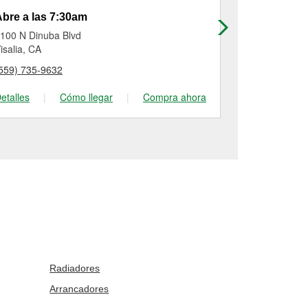
bre a las 7:30am
Abre a las
100 N Dinuba Blvd
1310 North 
isalia, CA
Visalia, CA
559) 735-9632
(559) 741-01
etalles
|
Cómo llegar
|
Compra ahora
Detalles
|
Radiadores
Arrancadores