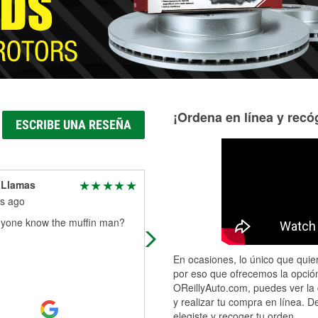
¡Ordena en línea y recóg
ESCRIBE UNA RESEÑA
 Llamas
Ryan Shaffer
s ago
6 months ago
yone know the muffin man?
Thanks Gian you were courteous,
professional, and worked fast to gi
me the problems and answers I
En ocasiones, lo único que quier
needed
por eso que ofrecemos la opción
OReillyAuto.com, puedes ver la 
y realizar tu compra en línea. D
elegiste y recoger tu orden.