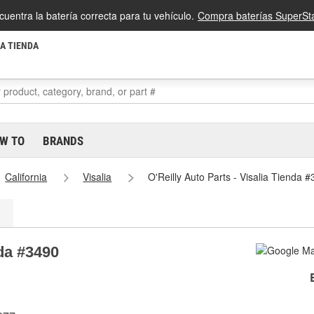
cuentra la batería correcta para tu vehículo.
Compra baterías SuperSta
LA TIENDA
W TO
BRANDS
California
Visalia
O'Reilly Auto Parts - Visalia Tienda 
nda #3490