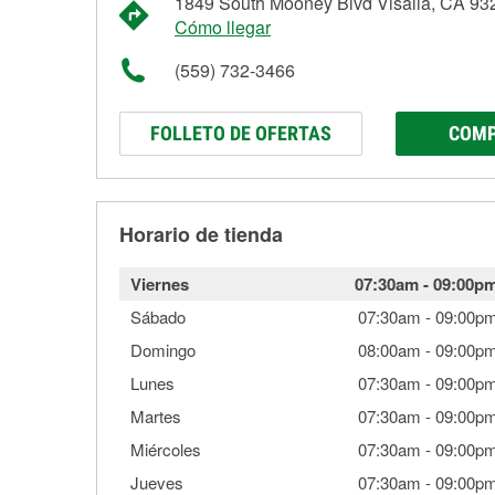
1849 South Mooney Blvd Visalia, CA 93
Cómo llegar
(559) 732-3466
FOLLETO DE OFERTAS
COMP
Horario de tienda
Viernes
07:30am
-
09:00p
Sábado
07:30am
-
09:00p
Domingo
08:00am
-
09:00p
Lunes
07:30am
-
09:00p
Martes
07:30am
-
09:00p
Miércoles
07:30am
-
09:00p
Jueves
07:30am
-
09:00p