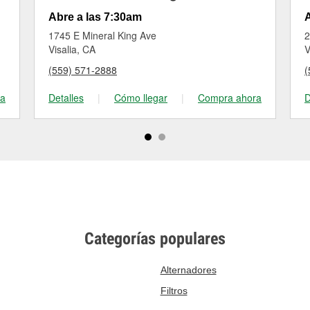
Abre a las 7:30am
A
1745 E Mineral King Ave
2
Visalia, CA
V
(559) 571-2888
(
ra
Detalles
|
Cómo llegar
|
Compra ahora
D
Categorías populares
Alternadores
Filtros