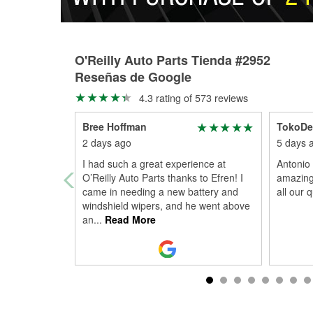
O'Reilly Auto Parts Tienda #2952
Reseñas de Google
4.3 rating of 573 reviews
Bree Hoffman
TokoDe
2 days ago
5 days 
I had such a great experience at
Antonio
O’Reilly Auto Parts thanks to Efren! I
amazing
came in needing a new battery and
all our 
windshield wipers, and he went above
an
...
Read More