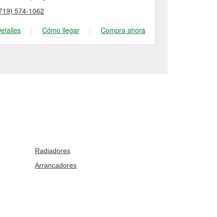
719) 574-1062
(719) 574-21
etalles
|
Cómo llegar
|
Compra ahora
Detalles
|
Radiadores
Arrancadores