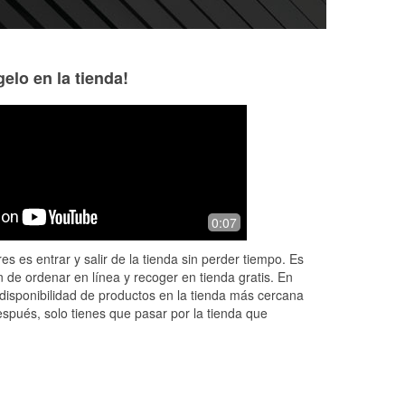
elo en la tienda!
Brax Morgan
keira trujillo
5 days ago
6 days ago
 two
Efren went the extra mile and really
Chris was very hel
0:07
ing
helped me, I’m a new driver ish and
of the best custom
my battery died. Thank you for
interactions compa
es es entrar y salir de la tienda sin perder tiempo. Es
showing me how easy it is to replace a
places I’ve been to
 de ordenar en línea y recoger en tienda gratis. En
ne
...
Read More
whole
...
Read Mo
disponibilidad de productos en la tienda más cercana
espués, solo tienes que pasar por la tienda que