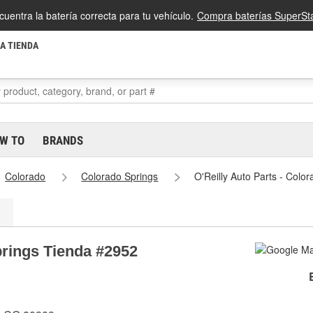
cuentra la batería correcta para tu vehículo.
Compra baterías SuperSta
LA TIENDA
W TO
BRANDS
Colorado
Colorado Springs
O'Reilly Auto Parts - Colo
prings Tienda #2952