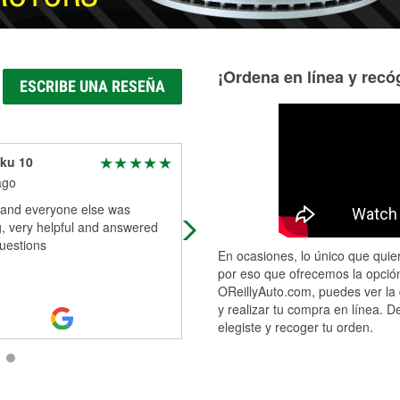
¡Ordena en línea y recóg
ESCRIBE UNA RESEÑA
ku 10
Evelyn Revell
ago
5 days ago
 and everyone else was
Amazing customer service, helped
, very helpful and answered
teens who don't know what their do
questions
to replace a thermostat.
En ocasiones, lo único que quier
por eso que ofrecemos la opción
OReillyAuto.com, puedes ver la 
y realizar tu compra en línea. D
elegiste y recoger tu orden.