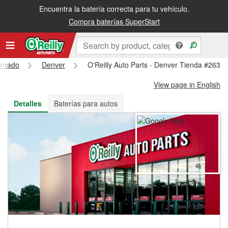
Encuentra la batería correcta para tu vehículo.
Recibe tu orden gratis al día siguiente o recógela en la tienda
Compra baterías SuperStart
lorado
Denver
O'Reilly Auto Parts - Denver Tienda #2637
View page in English
Detalles
Baterías para autos