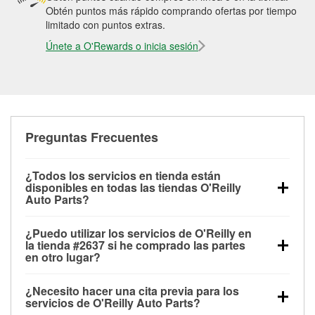
Obtén puntos más rápido comprando ofertas por tiempo
limitado con puntos extras.
Únete a O'Rewards o inicia sesión
Preguntas Frecuentes
¿Todos los servicios en tienda están
disponibles en todas las tiendas O'Reilly
Auto Parts?
Todos los servicios gratuitos de tienda, incluyendo
¿Puedo utilizar los servicios de O'Reilly en
las pruebas de batería, pruebas de alternador y
la tienda #2637 si he comprado las partes
motor de arranque, revisión de la luz “Check Engine”
en otro lugar?
con O'Reilly VeriScan® e instalación de
Puedes solicitar la mayoría de los servicios en tienda
limpiaparabrisas o bombillas, están disponibles en
¿Necesito hacer una cita previa para los
de O'Reilly Auto Parts que estén disponibles en la
todas las tiendas O'Reilly Auto Parts. La tienda
servicios de O'Reilly Auto Parts?
tienda #2637 de Denver, CO aunque hayas