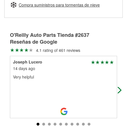
medirán tus tambores o discos para determinar si pueden
Compra suministros para tormentas de nieve
Más información sobre el Programa de Préstamo de
ser rectificados con seguridad. Si tus tambores o discos no
Herramientas de O'Reilly
pueden ser reutilizados, podemos ayudarte a encontrar las
partes de reemplazo correctas para tu reparación.
Rectificación de tambores y discos de freno
O'Reilly Auto Parts Tienda #2637
Reseñas de Google
4.1 rating of 461 reviews
Joseph Lucero
Von
14 days ago
22 
Very helpful
The
mor