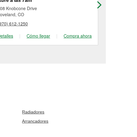
bre a las 7am
Abre a las
08 Knobcone Drive
1417 Main St
oveland, CO
Longmont, C
970) 612-1250
(303) 651-25
etalles
|
Cómo llegar
|
Compra ahora
Detalles
|
Radiadores
Arrancadores