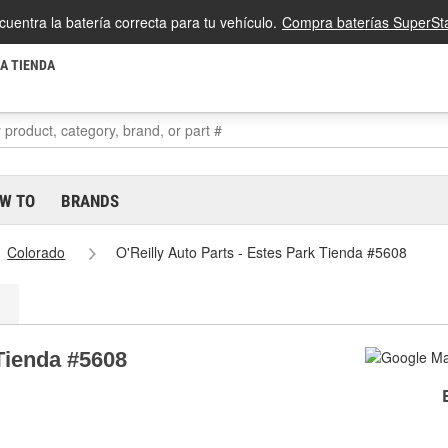
cuentra la batería correcta para tu vehículo.
Compra baterías SuperSta
LA TIENDA
W TO
BRANDS
Colorado
O'Reilly Auto Parts - Estes Park Tienda #5608
 Tienda #5608