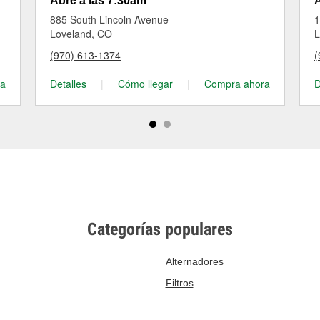
Abre a las 7:30am
A
885 South Lincoln Avenue
1
Loveland, CO
L
(970) 613-1374
(
ra
Detalles
|
Cómo llegar
|
Compra ahora
D
Categorías populares
Alternadores
Filtros