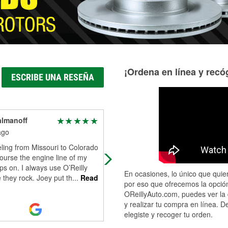
¡Ordena en línea y recóg
ESCRIBE UNA RESEÑA
almanoff
Jasmine Cardona
ago
5 days ago
eling from Missouri to Colorado
Had a truly wonderful experience a
ourse the engine line of my
this location. We were heading out 
ps on. I always use O’Reilly
town when unfortunately our engin
En ocasiones, lo único que quier
they rock. Joey put th
...
Read
was overheating. We pulled into
por eso que ofrecemos la opción
O’Re
...
Read More
OReillyAuto.com, puedes ver la 
y realizar tu compra en línea. D
elegiste y recoger tu orden.