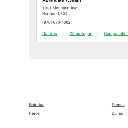
Abre a las 7:30am
1061 Mountain Ave
Berthoud, CO
(970) 670-4002
Detalles
|
Cómo llegar
|
Compra aho
Baterías
Frenos
Faros
Bujías