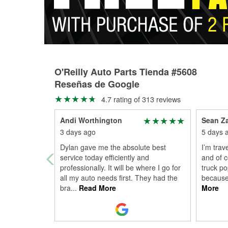
O'Reilly Auto Parts Tienda #5608
Reseñas de Google
4.7 rating of 313 reviews
Andi Worthington
Sean Z
3 days ago
5 days 
Dylan gave me the absolute best
I’m trav
service today efficiently and
and of c
professionally. It will be where I go for
truck po
all my auto needs first. They had the
because 
bra
...
Read More
More