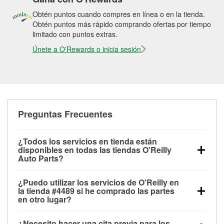
Obtén puntos cuando compres en línea o en la tienda.
Obtén puntos más rápido comprando ofertas por tiempo
limitado con puntos extras.
Únete a O'Rewards o inicia sesión
Preguntas Frecuentes
¿Todos los servicios en tienda están
disponibles en todas las tiendas O'Reilly
Auto Parts?
Todos los servicios gratuitos de tienda, incluyendo
¿Puedo utilizar los servicios de O'Reilly en
las pruebas de batería, pruebas de alternador y
la tienda #4489 si he comprado las partes
motor de arranque, revisión de la luz “Check Engine”
en otro lugar?
con O'Reilly VeriScan® e instalación de
Puedes solicitar la mayoría de los servicios en tienda
limpiaparabrisas o bombillas, están disponibles en
¿Necesito hacer una cita previa para los