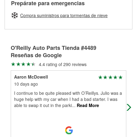
Más información sobre el Programa de Préstamo de
ser rectificados con seguridad. Si tus tambores o discos no
Prepárate para emergencias
averiada o determina los acoplamientos y la longitud
Herramientas de O'Reilly
pueden ser reutilizados, podemos ayudarte a encontrar las
adecuados para que te construyamos una nueva. O'Reilly
partes de reemplazo correctas para tu reparación.
Compra suministros para tormentas de nieve
Auto Parts tiene las mangueras y los acoples adecuados
Rectificación de tambores y discos de freno
para reparar el sistema hidráulico de tu maquinaria
agrícola o de construcción.
Más información acerca del servicio de mangueras
O'Reilly Auto Parts Tienda #4489
hidráulicas a la medida en tu tienda local
Reseñas de Google
4.4 rating of 290 reviews
Aaron McDowell
Ken
10 days ago
2 m
I continue to be quite pleased with O’Reillys. Julio was a
Had
huge help with my car when I had a bad starter. I was
able to swap it out in the parki
...
Read More