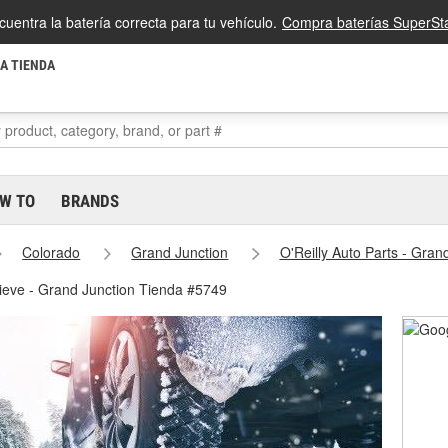
cuentra la batería correcta para tu vehículo.
Compra baterías SuperSta
LA TIENDA
W TO
BRANDS
Colorado
Grand Junction
O'Reilly Auto Parts - Gra
nieve - Grand Junction Tienda #5749