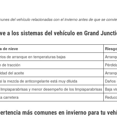
munes del vehículo relacionadas con el invierno antes de que se convie
ve a los sistemas del vehículo en Grand Junct
a de nieve
Riesgo
ios de arranque en temperaturas bajas
Arranq
n de tracción
Pérdida
idad del aceite
Arranqu
i la mezcla de anticongelante está muy diluida
Daños e
o limpiaparabrisas y menor desempeño de los limpiaparabrisas
Baja vi
la carretera
Reducci
vertencia más comunes en invierno para tu veh