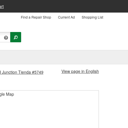
rt
Find a Repair Shop
Current Ad
Shopping List
View page in English
nd Junction Tienda #5749