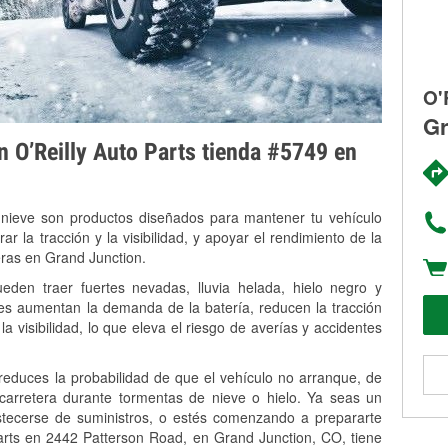
O'
Gr
on O’Reilly Auto Parts tienda #5749 en
 nieve son productos diseñados para mantener tu vehículo
rar la tracción y la visibilidad, y apoyar el rendimiento de la
eras en Grand Junction.
den traer fuertes nevadas, lluvia helada, hielo negro y
es aumentan la demanda de la batería, reducen la tracción
la visibilidad, lo que eleva el riesgo de averías y accidentes
 reduces la probabilidad de que el vehículo no arranque, de
 carretera durante tormentas de nieve o hielo. Ya seas un
stecerse de suministros, o estés comenzando a prepararte
arts en 2442 Patterson Road, en Grand Junction, CO, tiene