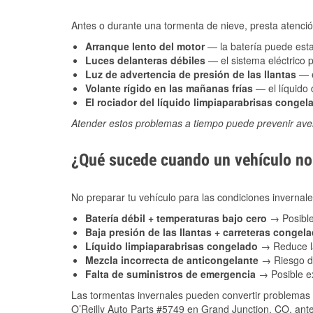
Antes o durante una tormenta de nieve, presta atención
Arranque lento del motor
— la batería puede estar
Luces delanteras débiles
— el sistema eléctrico 
Luz de advertencia de presión de las llantas
— e
Volante rígido en las mañanas frías
— el líquido d
El rociador del líquido limpiaparabrisas congel
Atender estos problemas a tiempo puede prevenir aver
¿Qué sucede cuando un vehículo no 
No preparar tu vehículo para las condiciones inverna
Batería débil + temperaturas bajo cero
→ Posible
Baja presión de las llantas + carreteras congel
Líquido limpiaparabrisas congelado
→ Reduce la
Mezcla incorrecta de anticongelante
→ Riesgo de
Falta de suministros de emergencia
→ Posible ex
Las tormentas invernales pueden convertir problemas 
O’Reilly Auto Parts #5749 en Grand Junction, CO, ante