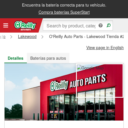
Encuentra la batería correcta para tu vehículo.
Recibe tu orden gratis al día siguiente o recógela en la tienda
Compra baterías SuperStart
ado
Lakewood
O'Reilly Auto Parts - Lakewood Tienda #29
View page in English
Detalles
Baterías para autos