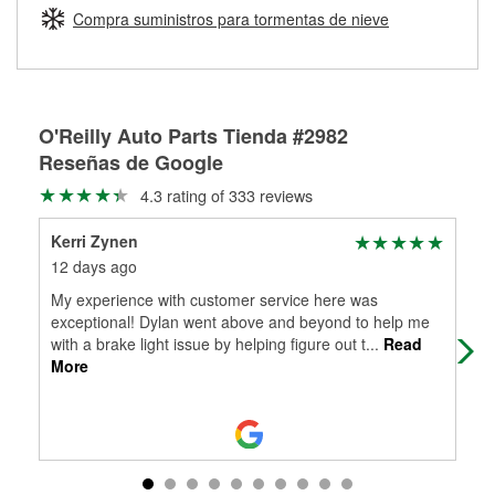
medirán tus tambores o discos para determinar si pueden
Compra suministros para tormentas de nieve
Más información sobre el Programa de Préstamo de
ser rectificados con seguridad. Si tus tambores o discos no
Herramientas de O'Reilly
pueden ser reutilizados, podemos ayudarte a encontrar las
partes de reemplazo correctas para tu reparación.
Rectificación de tambores y discos de freno
O'Reilly Auto Parts Tienda #2982
Reseñas de Google
4.3 rating of 333 reviews
Kerri Zynen
Dan
12 days ago
1 m
My experience with customer service here was
The
exceptional! Dylan went above and beyond to help me
the
with a brake light issue by helping figure out t
...
Read
More