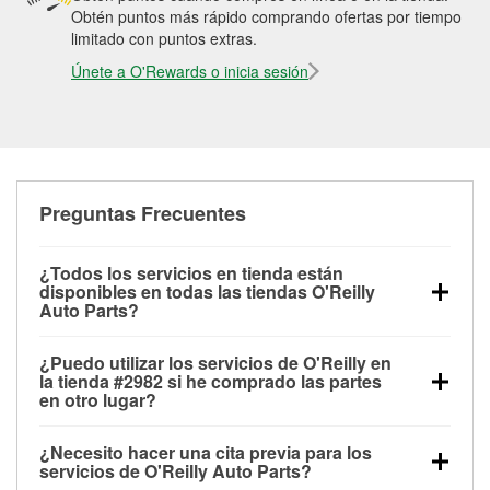
Obtén puntos más rápido comprando ofertas por tiempo
limitado con puntos extras.
Únete a O'Rewards o inicia sesión
Preguntas Frecuentes
¿Todos los servicios en tienda están
disponibles en todas las tiendas O'Reilly
Auto Parts?
Todos los servicios gratuitos de tienda, incluyendo
¿Puedo utilizar los servicios de O'Reilly en
las pruebas de batería, pruebas de alternador y
la tienda #2982 si he comprado las partes
motor de arranque, revisión de la luz “Check Engine”
en otro lugar?
con O'Reilly VeriScan® e instalación de
Puedes solicitar la mayoría de los servicios en tienda
limpiaparabrisas o bombillas, están disponibles en
¿Necesito hacer una cita previa para los
de O'Reilly Auto Parts que estén disponibles en la
todas las tiendas O'Reilly Auto Parts. La tienda
servicios de O'Reilly Auto Parts?
tienda #2982 de Lakewood, CO aunque hayas