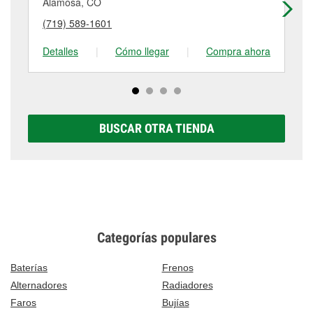
componentes provistos por el cliente. Para más
Alamosa, CO
Pa
puede variar según la tienda. Contacta o visita la
detalles, contáctanos al
(719) 490-8416
o visítanos
(719) 589-1601
(9
tienda #6674 para obtener más información.
en 60 N Broadway St, Monte Vista, CO.
Detalles
|
Cómo llegar
|
Compra ahora
De
BUSCAR OTRA TIENDA
Categorías populares
Baterías
Frenos
Alternadores
Radiadores
Faros
Bujías