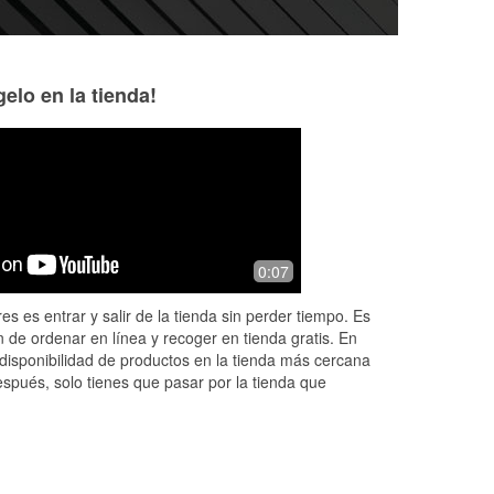
elo en la tienda!
Serena elise
Tami Virant
2 months ago
2 months ago
Steve is the coolest smartest most
Great customer se
0:07
helpful fella around, id leave 10 million
stars if I could
es es entrar y salir de la tienda sin perder tiempo. Es
 de ordenar en línea y recoger en tienda gratis. En
disponibilidad de productos en la tienda más cercana
espués, solo tienes que pasar por la tienda que