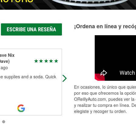
¡Ordena en línea y recóg
ESCRIBE UNA RESEÑA
ave Nix
Carawolf
Dave)
2 months ago
 ago
Super helpful humans!!
e supplies and a soda. Quick
En ocasiones, lo único que quier
por eso que ofrecemos la opción
OReillyAuto.com, puedes ver la 
y realizar tu compra en línea. D
elegiste y recoger tu orden.