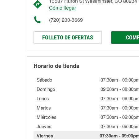
13587 Huron St Westminster, CO 80234
Cómo llegar
(720) 230-3669
FOLLETO DE OFERTAS
COMP
Horario de tienda
Sábado
07:30am
-
09:00p
Domingo
09:00am
-
08:00p
Lunes
07:30am
-
09:00p
Martes
07:30am
-
09:00p
Miércoles
07:30am
-
09:00p
Jueves
07:30am
-
09:00p
Viernes
07:30am
-
09:00p