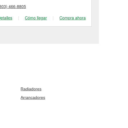
303) 466-8805
(303) 255-30
etalles
|
Cómo llegar
|
Compra ahora
Detalles
|
Radiadores
Arrancadores