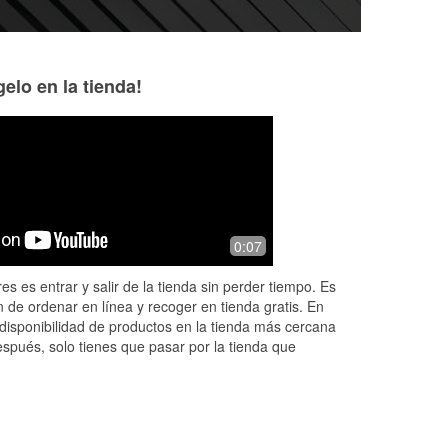
elo en la tienda!
Flavio Santana
Randell
8 months ago
8 months ago
7pm.
So convient everyone here is very
Pedro is the best!
0:07
y
knowledgeable and quick to attend
even when busy thanks yall
es es entrar y salir de la tienda sin perder tiempo. Es
.
...
Joleen,mimi,Mo and liz 2nd time here
 de ordenar en línea y recoger en tienda gratis. En
and meet Phi
...
Read More
disponibilidad de productos en la tienda más cercana
espués, solo tienes que pasar por la tienda que