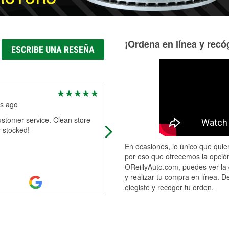
¡Ordena en línea y recóg
ESCRIBE UNA RESEÑA
Greg Pim
s ago
6 months ago
stomer service. Clean store
Needed a battery replacement at 
y stocked!
Called Autozone and they said the
couldn’t do it at this time. Called
En ocasiones, lo único que quier
O’Reilly and they said come right in
por eso que ofrecemos la opción
Read More
OReillyAuto.com, puedes ver la 
y realizar tu compra en línea. D
elegiste y recoger tu orden.