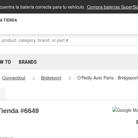
cuentra la batería correcta para tu vehículo.
Compra baterías SuperSta
LA TIENDA
W TO
BRANDS
Connecticut
Bridgeport
O'Reilly Auto Parts - Bridgepo
 Tienda #6649