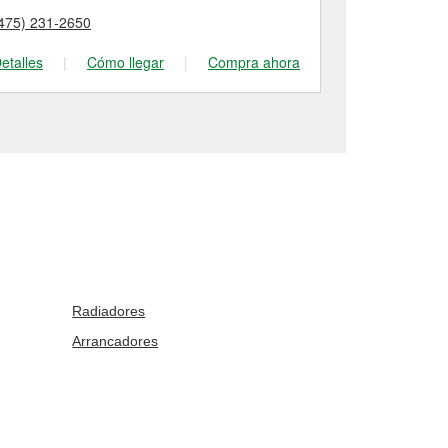
475) 231-2650
(203) 361-31
etalles
|
Cómo llegar
|
Compra ahora
Detalles
|
Radiadores
Arrancadores