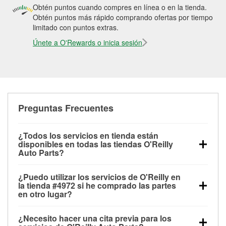
Obtén puntos cuando compres en línea o en la tienda.
Obtén puntos más rápido comprando ofertas por tiempo
limitado con puntos extras.
Únete a O'Rewards o inicia sesión
Preguntas Frecuentes
¿Todos los servicios en tienda están
disponibles en todas las tiendas O'Reilly
Auto Parts?
Todos los servicios gratuitos de tienda, incluyendo
¿Puedo utilizar los servicios de O'Reilly en
las pruebas de batería, pruebas de alternador y
la tienda #4972 si he comprado las partes
motor de arranque, revisión de la luz “Check Engine”
en otro lugar?
con O'Reilly VeriScan® e instalación de
Puedes solicitar la mayoría de los servicios en tienda
limpiaparabrisas o bombillas, están disponibles en
¿Necesito hacer una cita previa para los
de O'Reilly Auto Parts que estén disponibles en la
todas las tiendas O'Reilly Auto Parts. La tienda