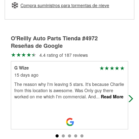
medirán tus tambores o discos para determinar si pueden
Compra suministros para tormentas de nieve
Más información sobre el Programa de Préstamo de
ser rectificados con seguridad. Si tus tambores o discos no
Herramientas de O'Reilly
pueden ser reutilizados, podemos ayudarte a encontrar las
partes de reemplazo correctas para tu reparación.
Rectificación de tambores y discos de freno
O'Reilly Auto Parts Tienda #4972
Reseñas de Google
4.4 rating of 187 reviews
G Wize
Dij
15 days ago
2 m
The reason why I'm leaving 5 stars. It's because Charlie
Ver
from this location is awesome. Was Only guy there
del
worked on me which I'm commercial. And
...
Read More