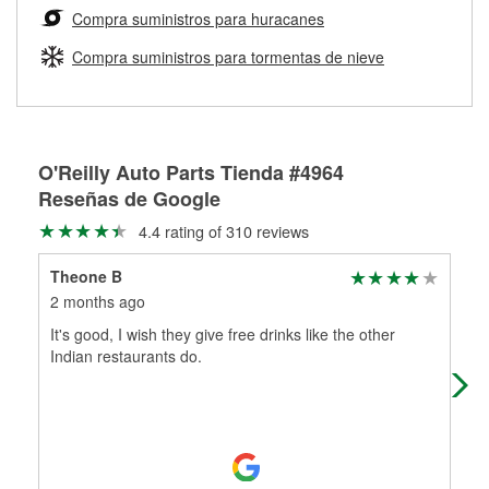
medirán tus tambores o discos para determinar si pueden
Compra suministros para huracanes
Más información sobre el Programa de Préstamo de
ser rectificados con seguridad. Si tus tambores o discos no
Herramientas de O'Reilly
pueden ser reutilizados, podemos ayudarte a encontrar las
Compra suministros para tormentas de nieve
partes de reemplazo correctas para tu reparación.
Rectificación de tambores y discos de freno
O'Reilly Auto Parts Tienda #4964
Reseñas de Google
4.4 rating of 310 reviews
Theone B
bev
2 months ago
5 m
It's good, I wish they give free drinks like the other
Gre
Indian restaurants do.