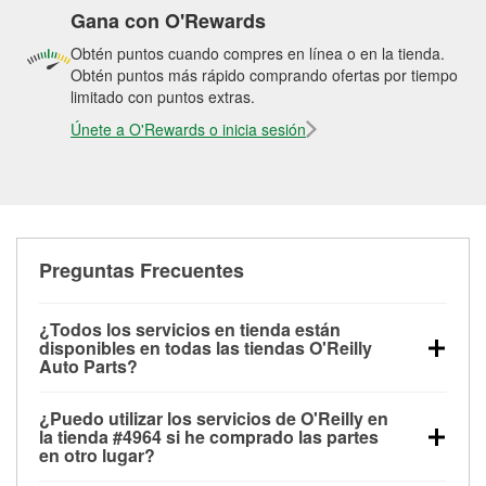
Gana con O'Rewards
Obtén puntos cuando compres en línea o en la tienda.
Obtén puntos más rápido comprando ofertas por tiempo
limitado con puntos extras.
Únete a O'Rewards o inicia sesión
Preguntas Frecuentes
¿Todos los servicios en tienda están
disponibles en todas las tiendas O'Reilly
Auto Parts?
Todos los servicios gratuitos de tienda, incluyendo
¿Puedo utilizar los servicios de O'Reilly en
las pruebas de batería, pruebas de alternador y
la tienda #4964 si he comprado las partes
motor de arranque, revisión de la luz “Check Engine”
en otro lugar?
con O'Reilly VeriScan® e instalación de