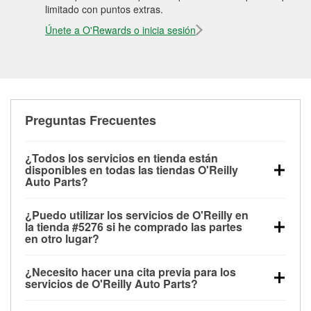
limitado con puntos extras.
Únete a O'Rewards o inicia sesión
Preguntas Frecuentes
¿Todos los servicios en tienda están
disponibles en todas las tiendas O'Reilly
Auto Parts?
Todos los servicios gratuitos de tienda, incluyendo
¿Puedo utilizar los servicios de O'Reilly en
las pruebas de batería, pruebas de alternador y
la tienda #5276 si he comprado las partes
motor de arranque, revisión de la luz “Check Engine”
en otro lugar?
con O'Reilly VeriScan® e instalación de
Puedes solicitar la mayoría de los servicios en tienda
limpiaparabrisas o bombillas, están disponibles en
¿Necesito hacer una cita previa para los
de O'Reilly Auto Parts que estén disponibles en la
todas las tiendas O'Reilly Auto Parts. La tienda
servicios de O'Reilly Auto Parts?
tienda #5276 de Vernon, CT aunque hayas
O'Reilly #5276 de Vernon, CT también ofrece
No es necesario agendar una cita para ninguno de
comprado las partes en otro sitio. Los servicios como