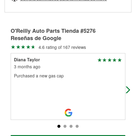
Más información sobre el Programa de Préstamo de
ser rectificados con seguridad. Si tus tambores o discos no
Herramientas de O'Reilly
pueden ser reutilizados, podemos ayudarte a encontrar las
partes de reemplazo correctas para tu reparación.
Rectificación de tambores y discos de freno
O'Reilly Auto Parts Tienda #5276
Reseñas de Google
4.6 rating of 167 reviews
Diana Taylor
Chr
3 months ago
4 m
Purchased a new gas cap
Kav
wou