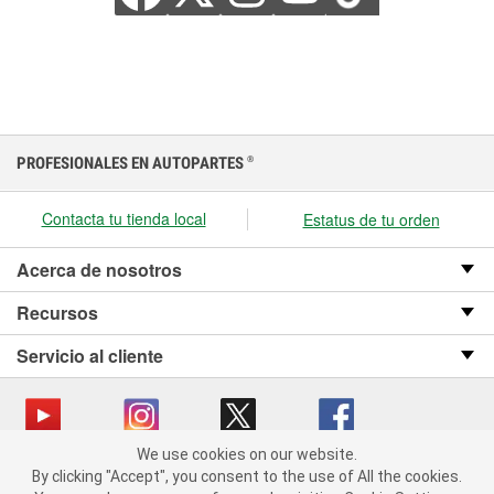
PROFESIONALES EN AUTOPARTES
®
Contacta tu tienda local
Estatus de tu orden
Acerca de nosotros
Recursos
Servicio al cliente
We use cookies on our website.
We use cookies on our website. By clicking "Accept", you consent
Copyright © 2008-2026 O’Reilly Auto Parts v OST_3.2.0.0.729 (3) cv1361
By clicking "Accept", you consent to the use of All the cookies.
to the use of All the cookies.
catalog_main