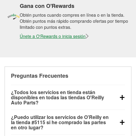
Gana con O'Rewards
Obtén puntos cuando compres en línea o en la tienda.
Obtén puntos más rápido comprando ofertas por tiempo
limitado con puntos extras.
Únete a O'Rewards o inicia sesión
Preguntas Frecuentes
¿Todos los servicios en tienda están
disponibles en todas las tiendas O'Reilly
Auto Parts?
Todos los servicios gratuitos de tienda, incluyendo
¿Puedo utilizar los servicios de O'Reilly en
las pruebas de batería, pruebas de alternador y
la tienda #5115 si he comprado las partes
motor de arranque, revisión de la luz “Check Engine”
en otro lugar?
con O'Reilly VeriScan® e instalación de