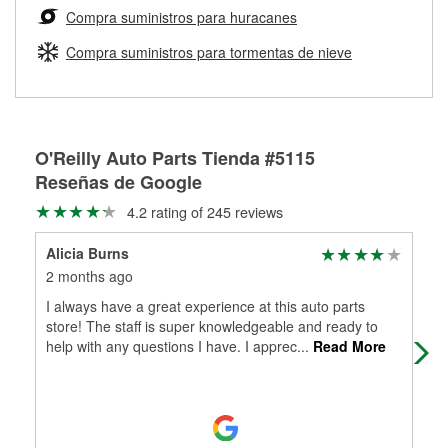
medirán tus tambores o discos para determinar si pueden
Compra suministros para huracanes
Más información sobre el Programa de Préstamo de
ser rectificados con seguridad. Si tus tambores o discos no
Herramientas de O'Reilly
pueden ser reutilizados, podemos ayudarte a encontrar las
Compra suministros para tormentas de nieve
partes de reemplazo correctas para tu reparación.
Rectificación de tambores y discos de freno
O'Reilly Auto Parts Tienda #5115
Reseñas de Google
4.2 rating of 245 reviews
Alicia Burns
Do
2 months ago
3 m
I always have a great experience at this auto parts
Awe
store! The staff is super knowledgeable and ready to
kno
help with any questions I have. I apprec
...
Read More
for