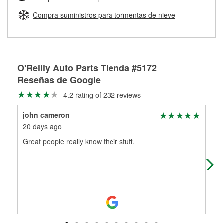
Más información sobre el Programa de Préstamo de
ser rectificados con seguridad. Si tus tambores o discos no
Herramientas de O'Reilly
pueden ser reutilizados, podemos ayudarte a encontrar las
Compra suministros para tormentas de nieve
partes de reemplazo correctas para tu reparación.
Rectificación de tambores y discos de freno
O'Reilly Auto Parts Tienda #5172
Reseñas de Google
4.2 rating of 232 reviews
john cameron
art
20 days ago
24 
Great people really know their stuff.
Dew
goe
kno
Mo