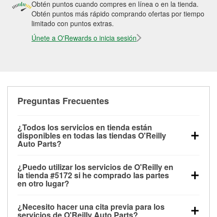
Obtén puntos cuando compres en línea o en la tienda.
Obtén puntos más rápido comprando ofertas por tiempo
limitado con puntos extras.
Únete a O'Rewards o inicia sesión
Preguntas Frecuentes
¿Todos los servicios en tienda están
disponibles en todas las tiendas O'Reilly
Auto Parts?
Todos los servicios gratuitos de tienda, incluyendo
¿Puedo utilizar los servicios de O'Reilly en
las pruebas de batería, pruebas de alternador y
la tienda #5172 si he comprado las partes
motor de arranque, revisión de la luz “Check Engine”
en otro lugar?
con O'Reilly VeriScan® e instalación de
Puedes solicitar la mayoría de los servicios en tienda
limpiaparabrisas o bombillas, están disponibles en
¿Necesito hacer una cita previa para los
de O'Reilly Auto Parts que estén disponibles en la
todas las tiendas O'Reilly Auto Parts. La tienda
servicios de O'Reilly Auto Parts?