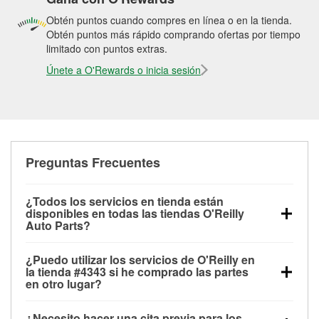
Obtén puntos cuando compres en línea o en la tienda.
Obtén puntos más rápido comprando ofertas por tiempo
limitado con puntos extras.
Únete a O'Rewards o inicia sesión
Preguntas Frecuentes
¿Todos los servicios en tienda están
disponibles en todas las tiendas O'Reilly
Auto Parts?
Todos los servicios gratuitos de tienda, incluyendo
¿Puedo utilizar los servicios de O'Reilly en
las pruebas de batería, pruebas de alternador y
la tienda #4343 si he comprado las partes
motor de arranque, revisión de la luz “Check Engine”
en otro lugar?
con O'Reilly VeriScan® e instalación de
Puedes solicitar la mayoría de los servicios en tienda
limpiaparabrisas o bombillas, están disponibles en
¿Necesito hacer una cita previa para los