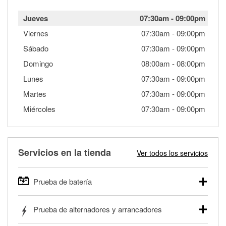
Jueves
07:30am
-
09:00pm
Viernes
07:30am
-
09:00pm
Sábado
07:30am
-
09:00pm
Domingo
08:00am
-
08:00pm
Lunes
07:30am
-
09:00pm
Martes
07:30am
-
09:00pm
Miércoles
07:30am
-
09:00pm
Servicios en la tienda
Ver todos los servicios
Prueba de batería
O'Reilly Auto Parts ofrece pruebas gratis de baterías para
Prueba de alternadores y arrancadores
autos, camionetas, SUVs, vehículos comerciales y
pesados, y para deportes motorizados. Las baterías