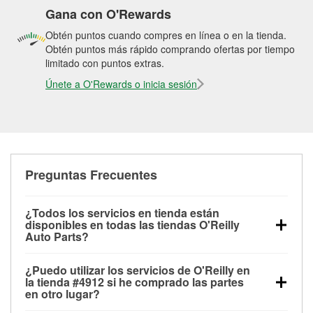
Gana con O'Rewards
Obtén puntos cuando compres en línea o en la tienda.
Obtén puntos más rápido comprando ofertas por tiempo
limitado con puntos extras.
Únete a O'Rewards o inicia sesión
Preguntas Frecuentes
¿Todos los servicios en tienda están
disponibles en todas las tiendas O'Reilly
Auto Parts?
Todos los servicios gratuitos de tienda, incluyendo
¿Puedo utilizar los servicios de O'Reilly en
las pruebas de batería, pruebas de alternador y
la tienda #4912 si he comprado las partes
motor de arranque, revisión de la luz “Check Engine”
en otro lugar?
con O'Reilly VeriScan® e instalación de