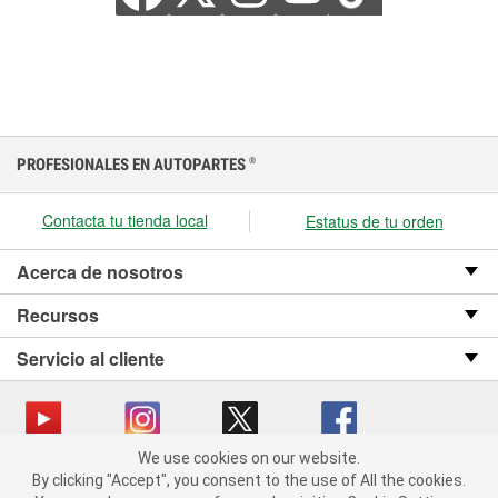
PROFESIONALES EN AUTOPARTES
®
Contacta tu tienda local
Estatus de tu orden
Acerca de nosotros
Recursos
Servicio al cliente
We use cookies on our website.
We use cookies on our website. By clicking "Accept", you consent
Copyright © 2008-2026 O’Reilly Auto Parts v OST_3.2.0.0.729 (3) cv1361
By clicking "Accept", you consent to the use of All the cookies.
to the use of All the cookies.
catalog_main