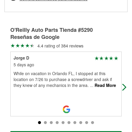
Más información sobre el Programa de Préstamo de
ser rectificados con seguridad. Si tus tambores o discos no
Herramientas de O'Reilly
pueden ser reutilizados, podemos ayudarte a encontrar las
partes de reemplazo correctas para tu reparación.
Rectificación de tambores y discos de freno
O'Reilly Auto Parts Tienda #5290
Reseñas de Google
4.4 rating of 384 reviews
Jorge D
Va
5 days ago
6 d
While on vacation in Orlando FL, I stopped at this
Jus
location on 7/26 to purchase a screwdriver and ask if
boug
they knew of any mechanics in the area.
...
Read More
Ric
Mo