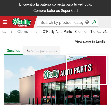
Encuentra la batería correcta para tu vehículo.
Recibe tu orden gratis al día siguiente o recógela en la tienda
Compra baterías SuperStart
orida
Clermont
O'Reilly Auto Parts - Clermont Tienda #529
View page in English
Detalles
Baterías para autos