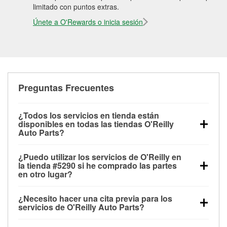
limitado con puntos extras.
Únete a O'Rewards o inicia sesión
Preguntas Frecuentes
¿Todos los servicios en tienda están
disponibles en todas las tiendas O'Reilly
Auto Parts?
Todos los servicios gratuitos de tienda, incluyendo
¿Puedo utilizar los servicios de O'Reilly en
las pruebas de batería, pruebas de alternador y
la tienda #5290 si he comprado las partes
motor de arranque, revisión de la luz “Check Engine”
en otro lugar?
con O'Reilly VeriScan® e instalación de
Puedes solicitar la mayoría de los servicios en tienda
limpiaparabrisas o bombillas, están disponibles en
¿Necesito hacer una cita previa para los
de O'Reilly Auto Parts que estén disponibles en la
todas las tiendas O'Reilly Auto Parts. La tienda
servicios de O'Reilly Auto Parts?
tienda #5290 de Clermont, FL aunque hayas
O'Reilly #5290 de Clermont, FL también ofrece
No es necesario agendar una cita para ninguno de
comprado las partes en otro sitio. Los servicios como