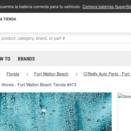
cuentra la batería correcta para tu vehículo.
Compra baterías SuperSta
LA TIENDA
W TO
BRANDS
Florida
Fort Walton Beach
O'Reilly Auto Parts - Fo
 tifones - Fort Walton Beach Tienda #973