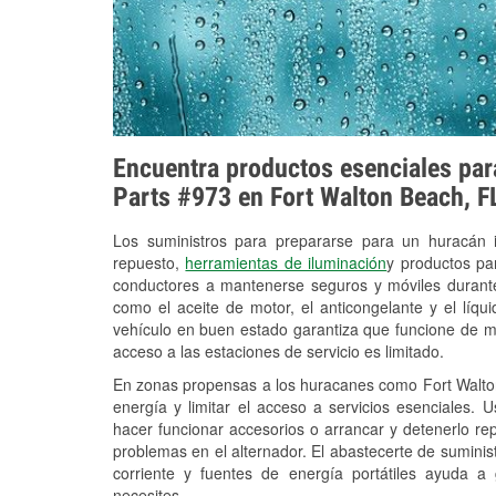
Encuentra productos esenciales para
Parts #973 en Fort Walton Beach, F
Los suministros para prepararse para un huracán
repuesto,
herramientas de iluminación
y productos pa
conductores a mantenerse seguros y móviles durante
como el aceite de motor, el anticongelante y el líq
vehículo en buen estado garantiza que funcione de m
acceso a las estaciones de servicio es limitado.
En zonas propensas a los huracanes como Fort Walton
energía y limitar el acceso a servicios esenciales. 
hacer funcionar accesorios o arrancar y detenerlo re
problemas en el alternador. El abastecerte de sumini
corriente y fuentes de energía portátiles ayuda a
necesites.