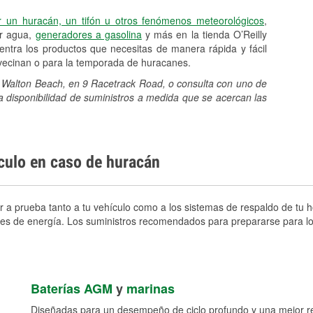
r un huracán, un tifón u otros fenómenos meteorológicos
,
er agua,
generadores a gasolina
y más en la tienda O’Reilly
ntra los productos que necesitas de manera rápida y fácil
avecinan o para la temporada de huracanes.
rt Walton Beach, en 9 Racetrack Road, o consulta con uno de
a disponibilidad de suministros a medida que se acercan las
ículo en caso de huracán
 a prueba tanto a tu vehículo como a los sistemas de respaldo de tu ho
ortes de energía. Los suministros recomendados para prepararse para l
Baterías AGM
y
marinas
Diseñadas para un desempeño de ciclo profundo y una mejor res