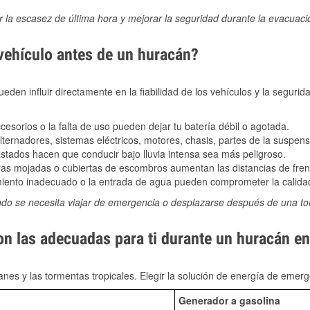
ir la escasez de última hora y mejorar la seguridad durante la evacuac
 vehículo antes de un huracán?
den influir directamente en la fiabilidad de los vehículos y la segurid
sorios o la falta de uso pueden dejar tu batería débil o agotada.
ernadores, sistemas eléctricos, motores, chasis, partes de la suspens
stados hacen que conducir bajo lluvia intensa sea más peligroso.
as mojadas o cubiertas de escombros aumentan las distancias de frena
ento inadecuado o la entrada de agua pueden comprometer la calidad
ndo se necesita viajar de emergencia o desplazarse después de una t
on las adecuadas para ti durante un huracán e
nes y las tormentas tropicales. Elegir la solución de energía de eme
Generador a gasolina