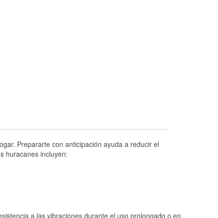
Prueba de alternadores y arrancadores
Revisión de la luz "Check Engine"
Reciclaje de baterías y aceite
Instalación de bombillas de faros
Instalación de limpiaparabrisas
Programa de Préstamo de Herramientas
Rectificación de tambores y discos de
freno
Hurricane Supplies
Conoce más
gar. Prepararte con anticipación ayuda a reducir el
os huracanes incluyen:
istencia a las vibraciones durante el uso prolongado o en