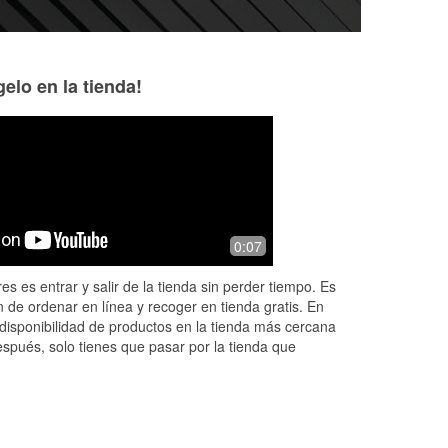
elo en la tienda!
Marie Andrew
Luxe Cleaning &
Property Service
1 month ago
2 months ago
Really friendly and customer-focused
0:07
Delando was so he
st!
people. Best auto parts store I've ever
taking the time t
been to.
es es entrar y salir de la tienda sin perder tiempo. Es
help with my car!
end
 de ordenar en línea y recoger en tienda gratis. En
disponibilidad de productos en la tienda más cercana
espués, solo tienes que pasar por la tienda que