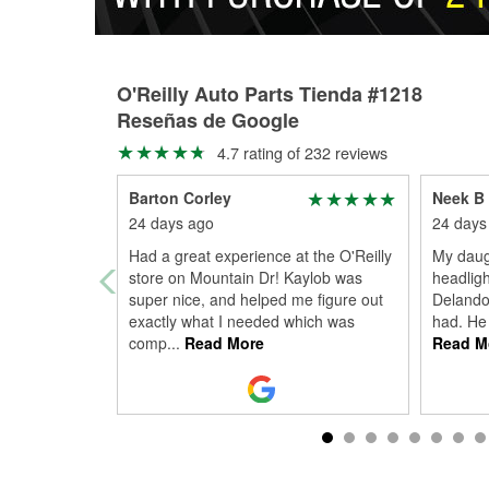
O'Reilly Auto Parts Tienda #1218
Reseñas de Google
4.7 rating of 232 reviews
Barton Corley
Neek B
24 days ago
24 days
Had a great experience at the O'Reilly
My daugh
store on Mountain Dr! Kaylob was
headlig
super nice, and helped me figure out
Delando
exactly what I needed which was
had. He 
comp
...
Read More
Read M