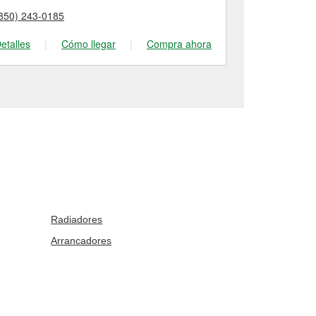
850) 243-0185
(850) 939-38
etalles
|
Cómo llegar
|
Compra ahora
Detalles
|
Radiadores
Arrancadores