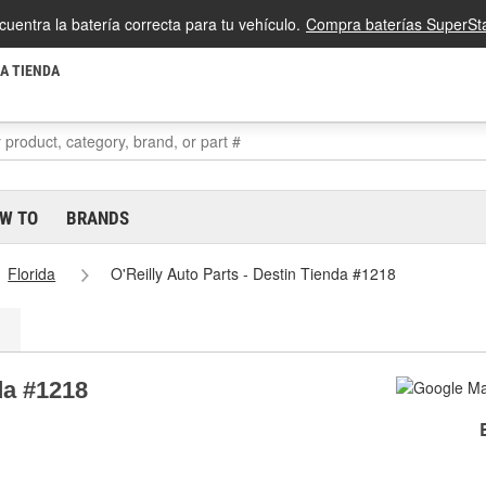
cuentra la batería correcta para tu vehículo.
Compra baterías SuperSta
LA TIENDA
W TO
BRANDS
Florida
O'Reilly Auto Parts - Destin Tienda #1218
da #1218