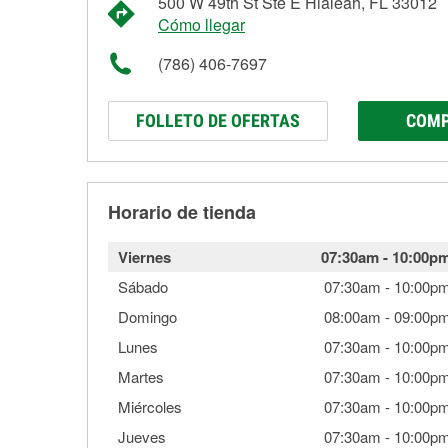
500 W 49th St Ste E Hialeah, FL 33012
Cómo llegar
(786) 406-7697
FOLLETO DE OFERTAS
COMP
Horario de tienda
Viernes
07:30am
-
10:00p
Sábado
07:30am
-
10:00p
Domingo
08:00am
-
09:00p
Lunes
07:30am
-
10:00p
Martes
07:30am
-
10:00p
Miércoles
07:30am
-
10:00p
Jueves
07:30am
-
10:00p