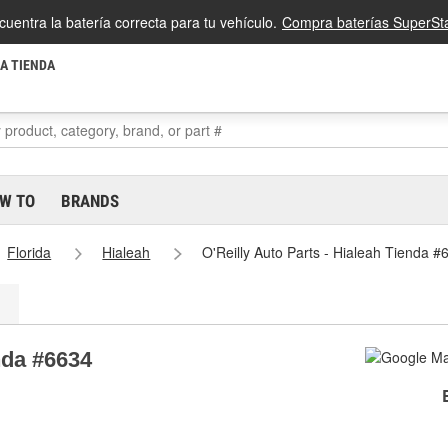
cuentra la batería correcta para tu vehículo.
Compra baterías SuperSta
LA TIENDA
W TO
BRANDS
Florida
Hialeah
O'Reilly Auto Parts - Hialeah Tienda #
nda #6634