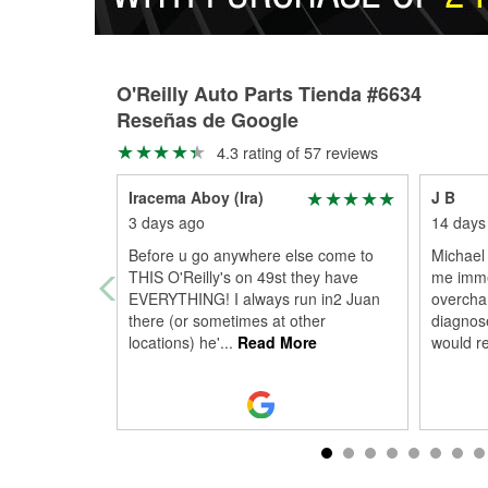
O'Reilly Auto Parts Tienda #6634
Reseñas de Google
4.3 rating of 57 reviews
Iracema Aboy (Ira)
J B
3 days ago
14 days
Before u go anywhere else come to
Michael
THIS O'Reilly's on 49st they have
me immed
EVERYTHING! I always run in2 Juan
overcha
there (or sometimes at other
diagnose
locations) he'
...
Read More
would r