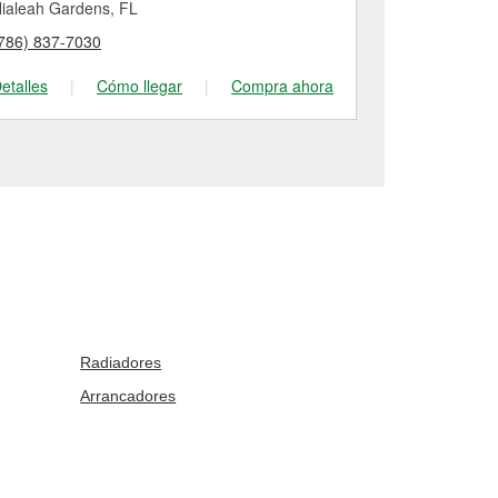
ialeah Gardens, FL
Miami, FL
786) 837-7030
(786) 913-27
etalles
|
Cómo llegar
|
Compra ahora
Detalles
|
Radiadores
Arrancadores