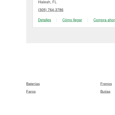
Hialeah, FL
(305) 764-3786
Detalles
|
Cómo llegar
|
Compra aho
Baterías
Frenos
Faros
Bujías