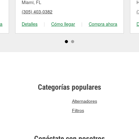
Miami, FL
H
(305) 403-0382
(
ra
Detalles
|
Cómo llegar
|
Compra ahora
D
Categorías populares
Alternadores
Filtros
Conéctate con nosotros