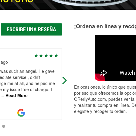
¡Ordena en línea y recóg
ESCRIBE UNA RESEÑA
Sofia Baclini
 ago
2 months ago
 was such an angel. He gave
One of the young guys changed m
iate service , didn’t
rear wiper. Super helpful people.
rge me at all, and helped me
En ocasiones, lo único que quier
 my issue free of charge. I
por eso que ofrecemos la opción
e
...
Read More
OReillyAuto.com, puedes ver la 
y realizar tu compra en línea. D
elegiste y recoger tu orden.