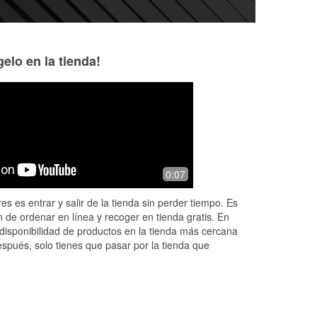
elo en la tienda!
FIGLIA DI DIO
Jesus Santos
3 months ago
5 months ago
y
I RECOMMEND THIS PLACE. GREAT
Great customer se
0:07
CUSTUMER SERVICES, THEY HAVE
EVERYTHING YOU NEED FOR YOUR
es es entrar y salir de la tienda sin perder tiempo. Es
CARS AND MORE. ALL TEAM
 de ordenar en línea y recoger en tienda gratis. En
MEMBERS ARE ALWAYS AVAILABLE
disponibilidad de productos en la tienda más cercana
TO
...
Read More
espués, solo tienes que pasar por la tienda que