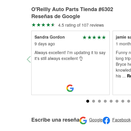
O'Reilly Auto Parts Tienda #6302
Reseñas de Google
4.5 rating of 107 reviews
Sandra Gordon
jamie s
9 days ago
1 month
Always excellent! I'm updating it to say
Funny no
it's still always excellent 👌
long tri
Bryce h
knowled
his
...
Re
Escribe una reseña
Google
Facebook