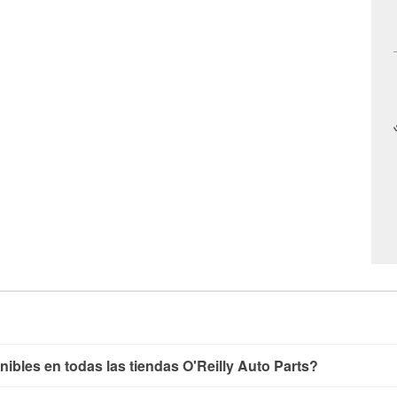
nibles en todas las tiendas O'Reilly Auto Parts?
yendo las pruebas de batería, pruebas de alternador y motor de 