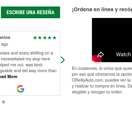
¡Ordena en línea y recóg
ESCRIBE UNA RESEÑA
antos
Tyler Peterson
 ago
2 months ago
ises and scary shifting on a
I stopped by on the fly for a part th
p necessitated my stop here
wasn't in stock but Jonathan promp
elped me out, was kind,
sourced the part and had it deliver
En ocasiones, lo único que quier
geable and did way more than
in the time I left and came b
...
Rea
por eso que ofrecemos la opción
ad More
More
OReillyAuto.com, puedes ver la 
y realizar tu compra en línea. D
elegiste y recoger tu orden.