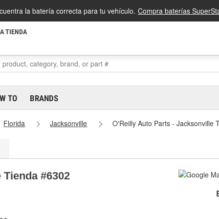
cuentra la batería correcta para tu vehículo.
Compra baterías SuperSta
LA TIENDA
W TO
BRANDS
Florida
Jacksonville
O'Reilly Auto Parts - Jacksonville
e Tienda #6302