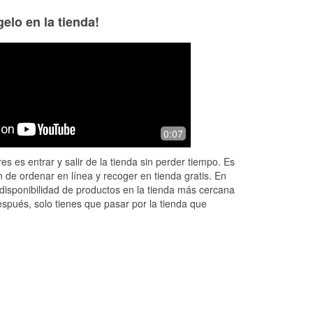
elo en la tienda!
Pamela Bennett
A L
2 months ago
2 months ago
at
O'Reilly Auto Parts always has the
This place is gre
0:07
tly
parts or tools I need for my car. They
Jonathan helped 
ed
also tell me what it means when the
patient and kind a
es es entrar y salir de la tienda sin perder tiempo. Es
d
check engine and other warning ligh
...
 de ordenar en línea y recoger en tienda gratis. En
Read More
disponibilidad de productos en la tienda más cercana
espués, solo tienes que pasar por la tienda que