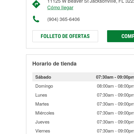
11125 W Beaver St Jacksonville, FL 32
Cómo llegar
(904) 365-6406
FOLLETO DE OFERTAS
COMP
Horario de tienda
Sábado
07:30am
-
09:00p
Domingo
08:00am
-
08:00p
Lunes
07:30am
-
09:00p
Martes
07:30am
-
09:00p
Miércoles
07:30am
-
09:00p
Jueves
07:30am
-
09:00p
Viernes
07:30am
-
09:00p