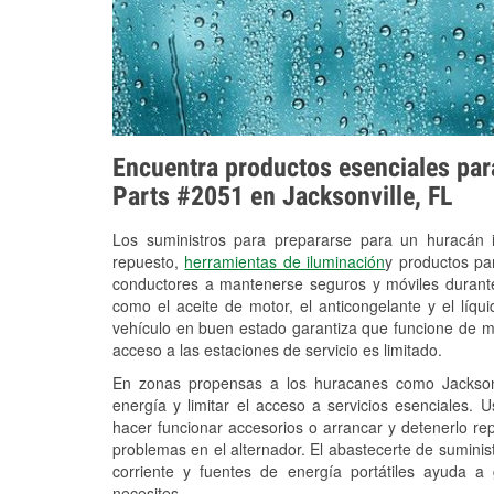
Encuentra productos esenciales para
Parts #2051 en Jacksonville, FL
Los suministros para prepararse para un huracán
repuesto,
herramientas de iluminación
y productos pa
conductores a mantenerse seguros y móviles durante
como el aceite de motor, el anticongelante y el líq
vehículo en buen estado garantiza que funcione de m
acceso a las estaciones de servicio es limitado.
En zonas propensas a los huracanes como Jacksonv
energía y limitar el acceso a servicios esenciales. 
hacer funcionar accesorios o arrancar y detenerlo re
problemas en el alternador. El abastecerte de sumini
corriente y fuentes de energía portátiles ayuda a
necesites.