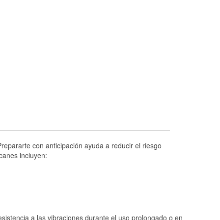
Prueba de alternadores y arrancadores
Revisión de la luz "Check Engine"
Reciclaje de baterías y aceite
Instalación de bombillas de faros
Instalación de limpiaparabrisas
Programa de Préstamo de Herramientas
Rectificación de tambores y discos de
freno
Hurricane Supplies
Conoce más
repararte con anticipación ayuda a reducir el riesgo
canes incluyen:
istencia a las vibraciones durante el uso prolongado o en