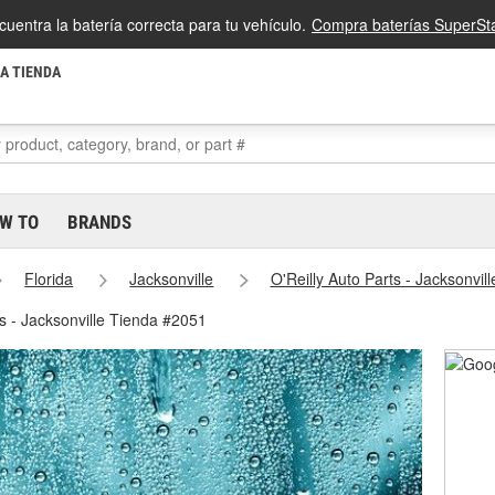
cuentra la batería correcta para tu vehículo.
Compra baterías SuperSta
LA TIENDA
W TO
BRANDS
Florida
Jacksonville
O'Reilly Auto Parts - Jacksonvi
es - Jacksonville Tienda #2051