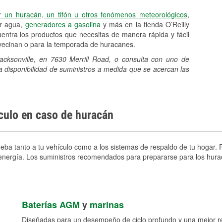
r un huracán, un tifón u otros fenómenos meteorológicos
,
er agua,
generadores a gasolina
y más en la tienda O’Reilly
entra los productos que necesitas de manera rápida y fácil
avecinan o para la temporada de huracanes.
Jacksonville, en 7630 Merrill Road, o consulta con uno de
a disponibilidad de suministros a medida que se acercan las
ículo en caso de huracán
eba tanto a tu vehículo como a los sistemas de respaldo de tu hogar. P
e energía. Los suministros recomendados para prepararse para los hura
Baterías AGM
y
marinas
Diseñadas para un desempeño de ciclo profundo y una mejor res