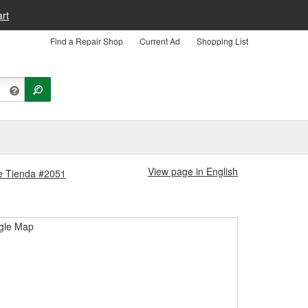
rt
Find a Repair Shop
Current Ad
Shopping List
View page in English
lle Tienda #2051