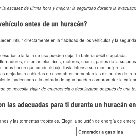
ir la escasez de última hora y mejorar la seguridad durante la evacuac
 vehículo antes de un huracán?
den influir directamente en la fiabilidad de los vehículos y la segurid
sorios o la falta de uso pueden dejar tu batería débil o agotada.
ernadores, sistemas eléctricos, motores, chasis, partes de la suspens
stados hacen que conducir bajo lluvia intensa sea más peligroso.
as mojadas o cubiertas de escombros aumentan las distancias de frena
ento inadecuado o la entrada de agua pueden comprometer la calidad
ndo se necesita viajar de emergencia o desplazarse después de una t
on las adecuadas para ti durante un huracán en
nes y las tormentas tropicales. Elegir la solución de energía de eme
Generador a gasolina