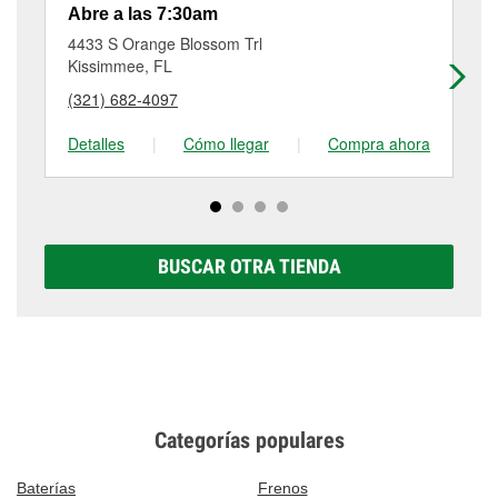
necesarios para completar el servicio. Los servicios
contáctanos al
(407) 520-5172
o visítanos en 4440
Abre a las 7:30am
Ab
adicionales, como el rectificado de discos y
Pleasant Hill Road, Kissimmee, FL.
4433 S Orange Blossom Trl
63
tambores de freno, tienen un pequeño costo que
Kissimmee, FL
Da
puede variar según la tienda. Contacta o visita la
(321) 682-4097
(8
tienda #4792 para obtener más información.
Detalles
|
Cómo llegar
|
Compra ahora
De
BUSCAR OTRA TIENDA
Categorías populares
Baterías
Frenos