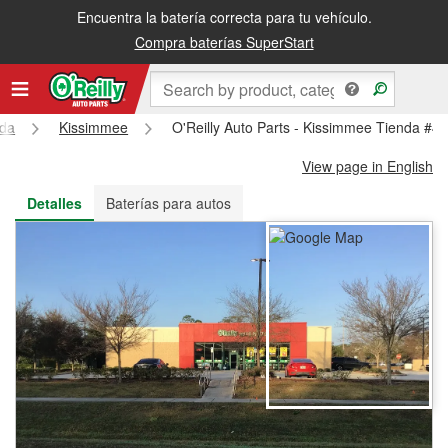
Encuentra la batería correcta para tu vehículo.
Recibe tu orden gratis al día siguiente o recógela en la tienda
Compra baterías SuperStart
ida
Kissimmee
O'Reilly Auto Parts - Kissimmee Tienda #4
View page in English
Detalles
Baterías para autos