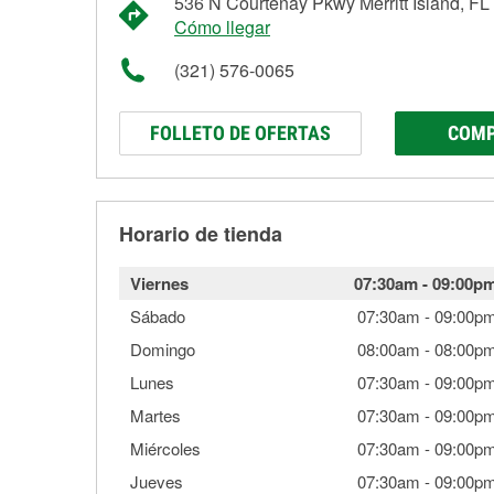
536 N Courtenay Pkwy Merritt Island, F
Cómo llegar
(321) 576-0065
FOLLETO DE OFERTAS
COMP
Horario de tienda
Viernes
07:30am
-
09:00p
Sábado
07:30am
-
09:00p
Domingo
08:00am
-
08:00p
Lunes
07:30am
-
09:00p
Martes
07:30am
-
09:00p
Miércoles
07:30am
-
09:00p
Jueves
07:30am
-
09:00p