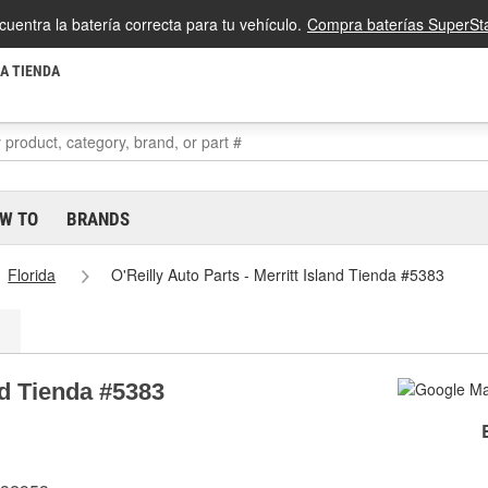
cuentra la batería correcta para tu vehículo.
Compra baterías SuperSta
LA TIENDA
W TO
BRANDS
Florida
O'Reilly Auto Parts - Merritt Island Tienda #5383
and Tienda #5383