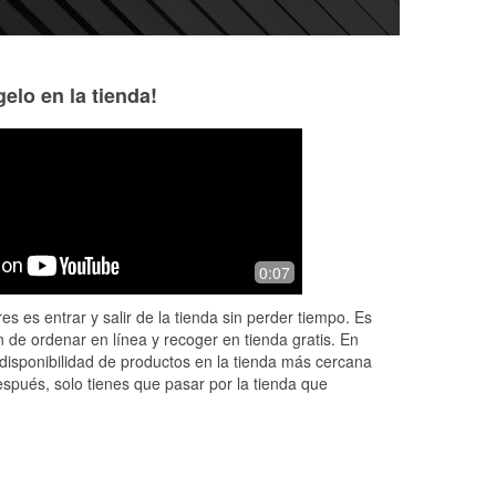
elo en la tienda!
Gabriela Cabrera
Daniel Wasserott
2 months ago
3 months ago
rge
Helpful staff. Never a problem
Great service!
0:07
the
 had
es es entrar y salir de la tienda sin perder tiempo. Es
 de ordenar en línea y recoger en tienda gratis. En
disponibilidad de productos en la tienda más cercana
espués, solo tienes que pasar por la tienda que