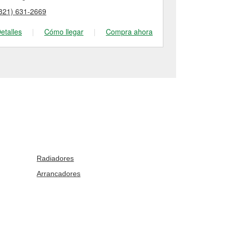
321) 631-2669
(321) 735-03
etalles
|
Cómo llegar
|
Compra ahora
Detalles
|
Radiadores
Arrancadores