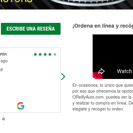
¡Ordena en línea y recóg
ESCRIBE UNA RESEÑA
tin
Christian Vazquez
 ago
2 months ago
ll
I went here recently seeking to cha
the battery on my wife's car. When 
test came back saying that the car
En ocasiones, lo único que quier
a bad battery and that it ne
...
Read
por eso que ofrecemos la opción
More
OReillyAuto.com, puedes ver la 
y realizar tu compra en línea. D
elegiste y recoger tu orden.